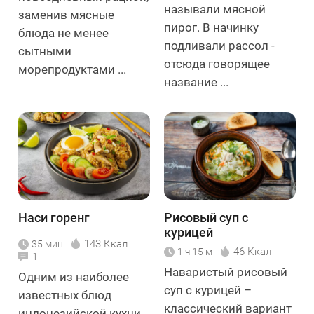
называли мясной
заменив мясные
пирог. В начинку
блюда не менее
подливали рассол -
сытными
отсюда говорящее
морепродуктами ...
название ...
Наси горенг
Рисовый суп с
курицей
143 Ккал
35 мин
46 Ккал
1 ч 15 м
1
Наваристый рисовый
Одним из наиболее
суп с курицей –
известных блюд
классический вариант
индонезийской кухни