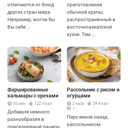
отличаются от блюд
приготовления
других стран мира.
обычной крупы,
Например, могли бы
распространённый в
Вы себе ...
восточноазиатской
кухне. Там ...
Фаршированные
Рассольник с рисом и
кальмары с орехами
огурцами
и рисом
122 Ккал
29 Ккал
50 мин
2 часа
1
Добавьте немного
Пару веков назад
разнообразия в
рассольником
повседневный рацион,