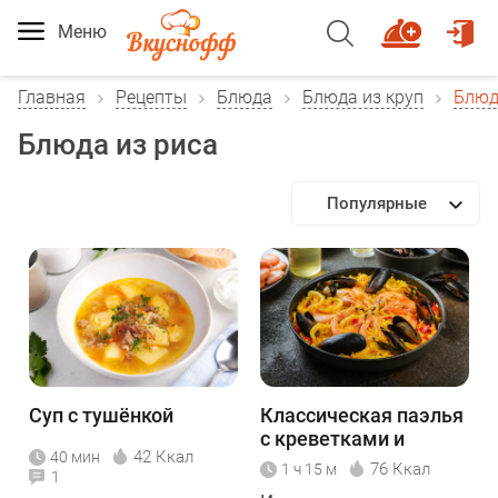
Меню
Главная
Рецепты
Блюда
Блюда из круп
Блюд
Блюда из риса
Популярные
Суп с тушёнкой
Классическая паэлья
с креветками и
42 Ккал
40 мин
мидиями
76 Ккал
1 ч 15 м
1