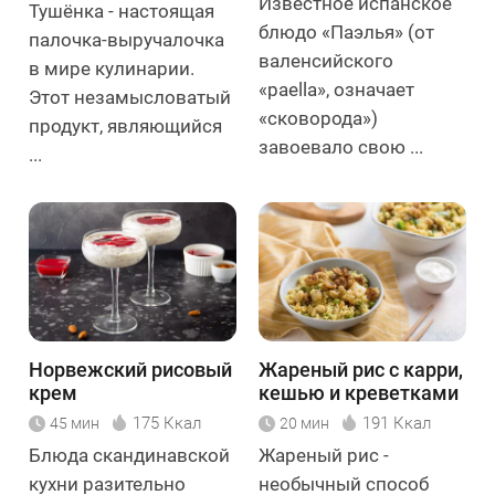
Известное испанское
Тушёнка - настоящая
блюдо «Паэлья» (от
палочка-выручалочка
валенсийского
в мире кулинарии.
«paella», означает
Этот незамысловатый
«сковорода»)
продукт, являющийся
завоевало свою ...
...
Норвежский рисовый
Жареный рис с карри,
крем
кешью и креветками
175 Ккал
191 Ккал
45 мин
20 мин
Блюда скандинавской
Жареный рис -
кухни разительно
необычный способ