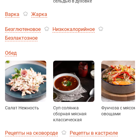
сельдью в духовке
Варка
Жарка
Безглютеновое
Низкокалорийное
Безлактозное
Обед
Салат Нежность
Суп солянка
Фунчоза с мясом и
сборная мясная
овощами
классическая
Рецепты на сковороде
Рецепты в кастрюле