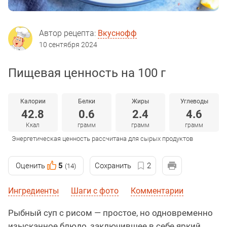
Автор рецепта:
Вкуснофф
10 сентября 2024
Пищевая ценность на 100 г
Калории
Белки
Жиры
Углеводы
42.8
0.6
2.4
4.6
Ккал
грамм
грамм
грамм
Энергетическая ценность рассчитана для сырых продуктов
Оценить
5
Сохранить
2
(14)
Ингредиенты
Шаги с фото
Комментарии
Рыбный суп с рисом — простое, но одновременно
изысканное блюдо, заключившее в себе яркий,