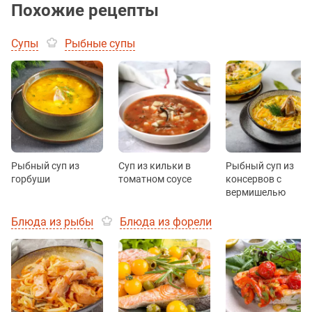
Похожие рецепты
Супы
Рыбные супы
Рыбный суп из
Суп из кильки в
Рыбный суп из
горбуши
томатном соусе
консервов с
вермишелью
Блюда из рыбы
Блюда из форели