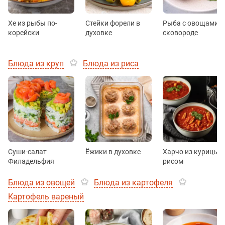
Хе из рыбы по-
Стейки форели в
Рыба с овощами н
корейски
духовке
сковороде
Блюда из круп
Блюда из риса
Суши-салат
Ёжики в духовке
Харчо из курицы с
Филадельфия
рисом
Блюда из овощей
Блюда из картофеля
Картофель вареный