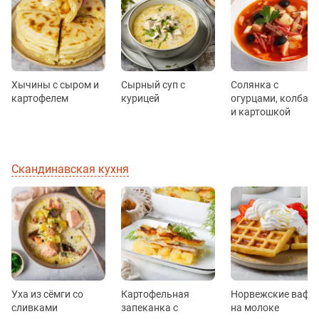
Хычины с сыром и
Сырный суп с
Солянка с
картофелем
курицей
огурцами, колбас
и картошкой
Скандинавская кухня
Уха из сёмги со
Картофельная
Норвежские вафл
сливками
запеканка с
на молоке