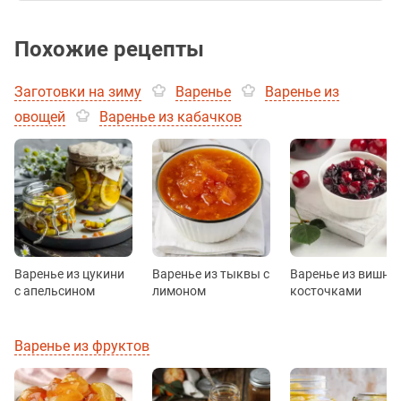
Похожие рецепты
Заготовки на зиму
Варенье
Варенье из
овощей
Варенье из кабачков
Варенье из цукини
Варенье из тыквы с
Варенье из вишни 
с апельсином
лимоном
косточками
Варенье из фруктов