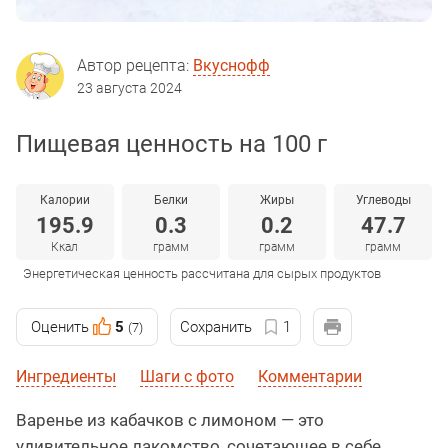
Автор рецепта:
Вкуснофф
23 августа 2024
Пищевая ценность на 100 г
Калории
Белки
Жиры
Углеводы
195.9
0.3
0.2
47.7
Ккал
грамм
грамм
грамм
Энергетическая ценность рассчитана для сырых продуктов
Оценить
5
Сохранить
1
(7)
Ингредиенты
Шаги с фото
Комментарии
Варенье из кабачков с лимоном — это
удивительное лакомство, сочетающее в себе