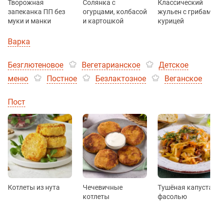
Творожная
Солянка с
Классический
запеканка ПП без
огурцами, колбасой
жульен с грибами 
муки и манки
и картошкой
курицей
Варка
Безглютеновое
Вегетарианское
Детское
меню
Постное
Безлактозное
Веганское
Пост
Котлеты из нута
Чечевичные
Тушёная капуста с
котлеты
фасолью