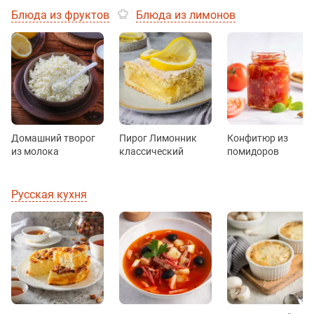
Блюда из фруктов
Блюда из лимонов
Домашний творог
Пирог Лимонник
Конфитюр из
из молока
классический
помидоров
Русская кухня