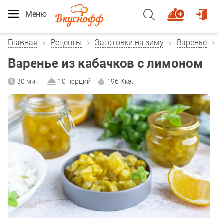
Меню
Главная
Рецепты
Заготовки на зиму
Варенье
Варенье из кабачков с лимоном
30 мин
10 порций
196 Ккал