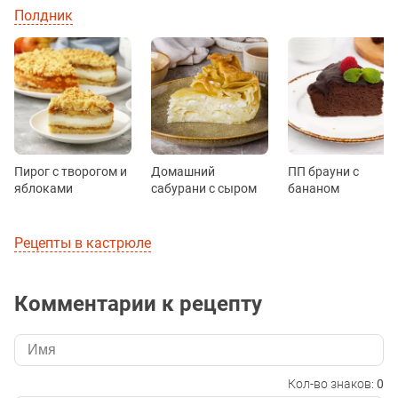
Полдник
Пирог с творогом и
Домашний
ПП брауни с
яблоками
сабурани с сыром
бананом
Рецепты в кастрюле
Комментарии к рецепту
Кол-во знаков:
0