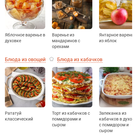
Яблочное варенье в
Варенье из
Янтарное варенье
духовке
мандаринов с
из яблок
орехами
Блюда из овощей
Блюда из кабачков
Рататуй
Торт из кабачков с
Запеканка из
классический
помидорами и
кабачков в духовк
сыром
с помидором и
сыром