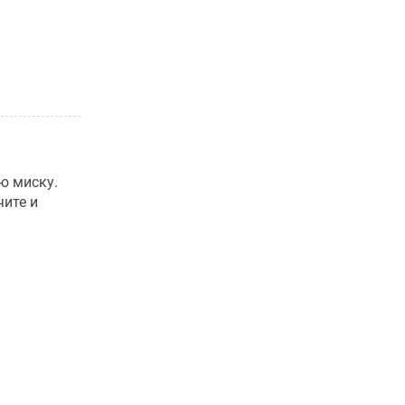
ю миску.
чите и