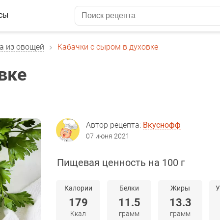
сы
а из овощей
Кабачки с сыром в духовке
вке
Автор рецепта:
Вкуснофф
07 июня 2021
Пищевая ценность на 100 г
Калории
Белки
Жиры
У
179
11.5
13.3
Ккал
грамм
грамм