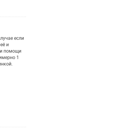
случае если
её и
ри помощи
имерно 1
инкой.