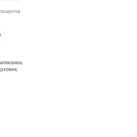
 продуктов
апеканки,
духовке,