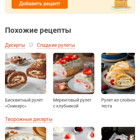
Добавить рецепт
Похожие рецепты
Десерты
Сладкие рулеты
Бисквитный рулет
Меренговый рулет
Рулет из слоёного
«Сникерс»
с клубникой
теста
Творожные десерты