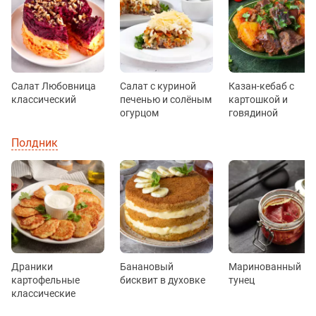
Салат Любовница
Салат с куриной
Казан-кебаб с
классический
печенью и солёным
картошкой и
огурцом
говядиной
Полдник
Драники
Банановый
Маринованный
картофельные
бисквит в духовке
тунец
классические