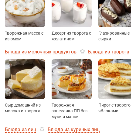
Творожная масса с
Десерт из творога с
Глазированные
изюмом
желатином
сырки
Блюда из молочных продуктов
Блюда из творога
Сыр домашний из
Творожная
Пирог с творогом 
молока и творога
запеканка ПП без
яблоками
муки и манки
Блюда из яиц
Блюда из куриных яиц