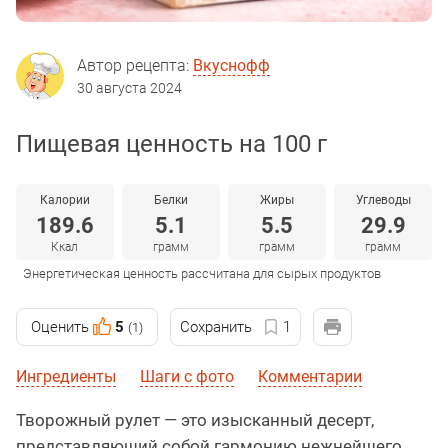
Автор рецепта:
Вкуснофф
30 августа 2024
Пищевая ценность на 100 г
Калории
Белки
Жиры
Углеводы
189.6
5.1
5.5
29.9
Ккал
грамм
грамм
грамм
Энергетическая ценность рассчитана для сырых продуктов
Оценить
5
Сохранить
1
(1)
Ингредиенты
Шаги с фото
Комментарии
Творожный рулет — это изысканный десерт,
представляющий собой гармонию нежнейшего,