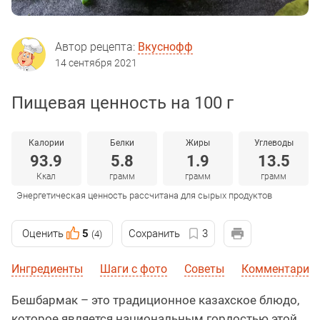
Автор рецепта:
Вкуснофф
14 сентября 2021
Пищевая ценность на 100 г
Калории
Белки
Жиры
Углеводы
93.9
5.8
1.9
13.5
Ккал
грамм
грамм
грамм
Энергетическая ценность рассчитана для сырых продуктов
Оценить
5
Сохранить
3
(4)
Ингредиенты
Шаги с фото
Советы
Комментарии
Бешбармак – это традиционное казахское блюдо,
которое является национальным гордостью этой