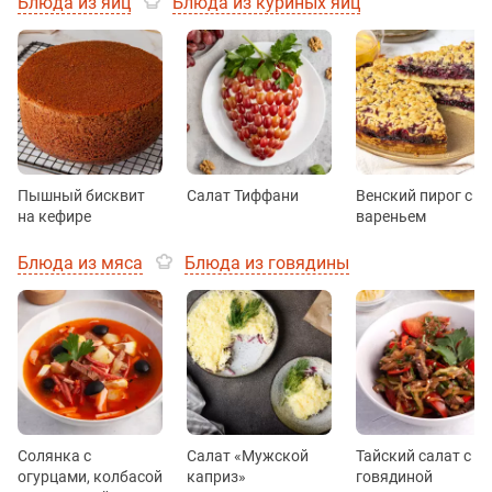
Блюда из яиц
Блюда из куриных яиц
Пышный бисквит
Салат Тиффани
Венский пирог с
на кефире
вареньем
Блюда из мяса
Блюда из говядины
Солянка с
Салат «Мужской
Тайский салат с
огурцами, колбасой
каприз»
говядиной