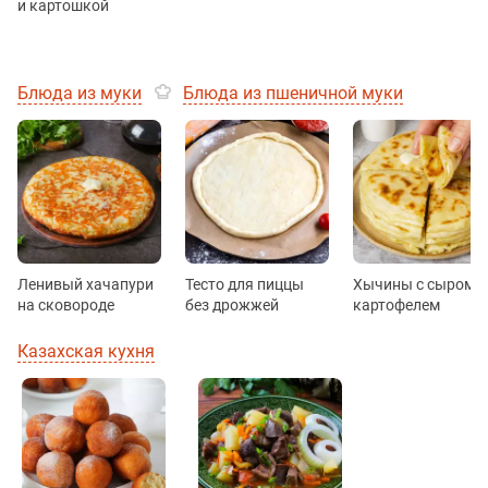
и картошкой
Блюда из муки
Блюда из пшеничной муки
Ленивый хачапури
Тесто для пиццы
Хычины с сыром и
на сковороде
без дрожжей
картофелем
Казахская кухня