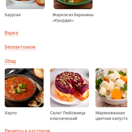
Баурсак
Жаркое из баранины
«Куырдак»
Варка
Безлактозное
Обед
Харчо
Салат Любовница
Маринованная
классический
цветная капуста
Рецепты в кастрюле