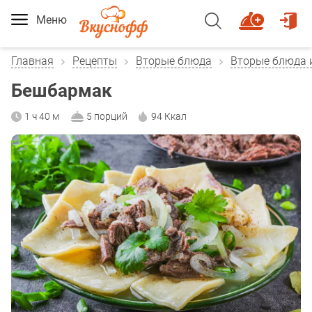
Меню
Главная
Рецепты
Вторые блюда
Вторые блюда 
Бешбармак
1 ч 40 м
5 порций
94 Ккал