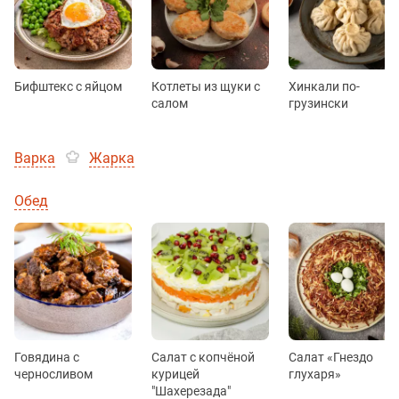
Бифштекс с яйцом
Котлеты из щуки с
Хинкали по-
салом
грузински
Варка
Жарка
Обед
Говядина с
Салат с копчёной
Салат «Гнездо
черносливом
курицей
глухаря»
"Шахерезада"