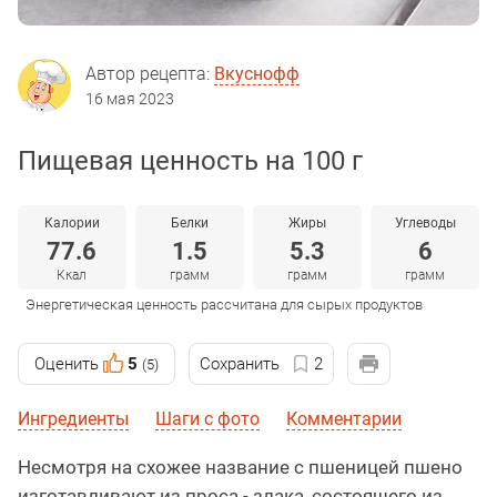
Автор рецепта:
Вкуснофф
16 мая 2023
Пищевая ценность на 100 г
Калории
Белки
Жиры
Углеводы
77.6
1.5
5.3
6
Ккал
грамм
грамм
грамм
Энергетическая ценность рассчитана для сырых продуктов
Оценить
5
Сохранить
2
(5)
Ингредиенты
Шаги с фото
Комментарии
Несмотря на схожее название с пшеницей пшено
изготавливают из проса - злака, состоящего из