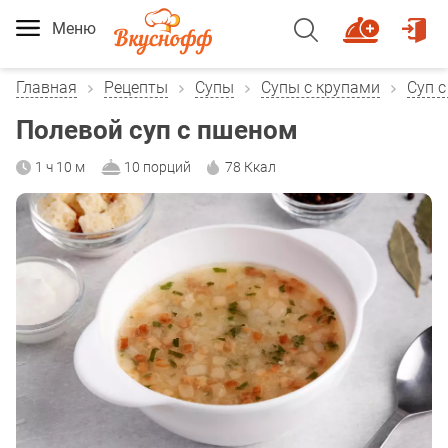
Меню
Главная
Рецепты
Супы
Супы с крупами
Суп 
Полевой суп с пшеном
1 ч 10 м
10 порций
78 Ккал