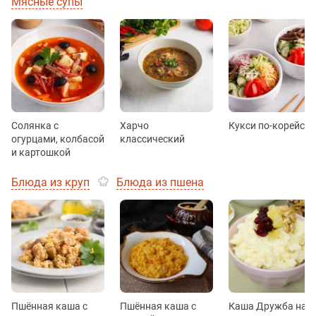
Мясные супы
Солянка с
Харчо
Кукси по-корейски
огурцами, колбасой
классический
и картошкой
Блюда из круп
Блюда из пшена
Пшённая каша с
Пшённая каша с
Каша Дружба на