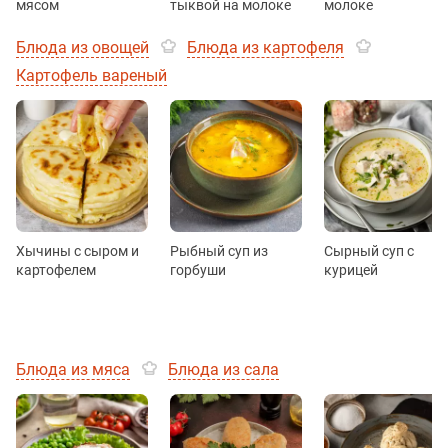
мясом
тыквой на молоке
молоке
Блюда из овощей
Блюда из картофеля
Картофель вареный
Хычины с сыром и
Рыбный суп из
Сырный суп с
картофелем
горбуши
курицей
Блюда из мяса
Блюда из сала