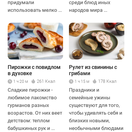
придумали
среди блюд иных
использовать мелко ...
народов мира ...
Пирожки с повидлом
Рулет из свинины с
в духовке
грибами
261 Ккал
178 Ккал
1 ч 20 м
1 ч 15 м
Сладкие пирожки -
Праздники и
любимое лакомство
семейные ужины
гурманов разных
существуют для того,
возрастов. От них веет
чтобы удивлять себя и
детством: теплом
близких новыми,
бабушкиных рук и ...
необычными блюдами