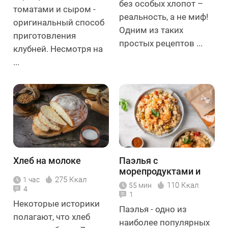
без особых хлопот –
томатами и сыром -
реальность, а не миф!
оригинальный способ
Одним из таких
приготовления
простых рецептов ...
клубней. Несмотря на
...
Хлеб на молоке
Паэлья с
морепродуктами и
275 Ккал
1 час
курицей
110 Ккал
55 мин
4
1
Некоторые историки
Паэлья - одно из
полагают, что хлеб
наиболее популярных