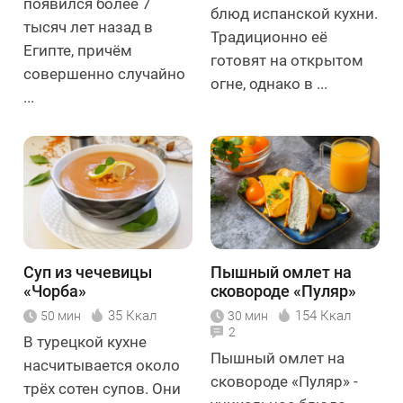
появился более 7
блюд испанской кухни.
тысяч лет назад в
Традиционно её
Египте, причём
готовят на открытом
совершенно случайно
огне, однако в ...
...
Суп из чечевицы
Пышный омлет на
«Чорба»
сковороде «Пуляр»
35 Ккал
154 Ккал
50 мин
30 мин
2
В турецкой кухне
Пышный омлет на
насчитывается около
сковороде «Пуляр» -
трёх сотен супов. Они