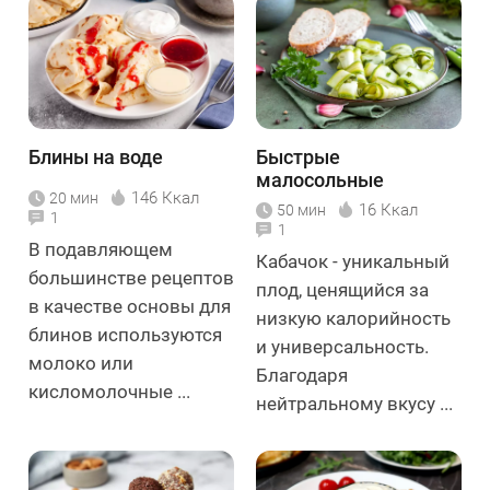
Блины на воде
Быстрые
малосольные
146 Ккал
20 мин
кабачки
16 Ккал
50 мин
1
1
В подавляющем
Кабачок - уникальный
большинстве рецептов
плод, ценящийся за
в качестве основы для
низкую калорийность
блинов используются
и универсальность.
молоко или
Благодаря
кисломолочные ...
нейтральному вкусу ...