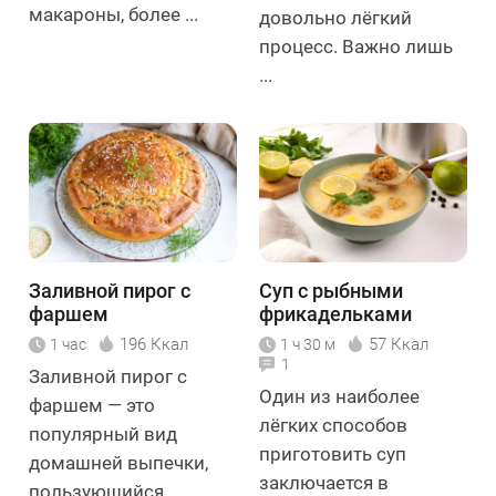
макароны, более ...
довольно лёгкий
процесс. Важно лишь
...
Заливной пирог с
Суп с рыбными
фаршем
фрикадельками
196 Ккал
57 Ккал
1 час
1 ч 30 м
1
Заливной пирог с
Один из наиболее
фаршем — это
лёгких способов
популярный вид
приготовить суп
домашней выпечки,
заключается в
пользующийся