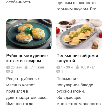
особенность ...
пряным сладковато-
горьким вкусом. Его ...
Рубленные куриные
Пельмени с яйцом и
котлеты c сыром
капустой
171 Ккал
165 Ккал
25 мин
1 ч 30 м
3
1
Рецепт рубленых
Пельмени -
мясных котлет
популярное блюдо
появился в
русской кухни,
девятнадцатом веке.
обладающее
Именно тогда
множеством аналогов