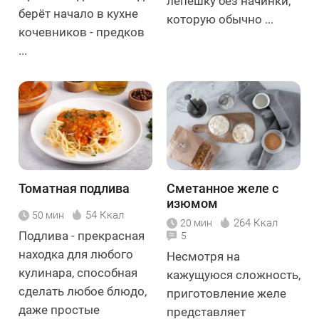
лепёшку без начинки,
берёт начало в кухне
которую обычно ...
кочевников - предков
...
Томатная подлива
Сметанное желе с
изюмом
54 Ккал
50 мин
264 Ккал
20 мин
Подлива - прекрасная
5
находка для любого
Несмотря на
кулинара, способная
кажущуюся сложность,
сделать любое блюдо,
приготовление желе
даже простые
представляет