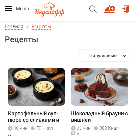
Меню
Главная
Рецепты
Рецепты
Популярные
Картофельный суп-
Шоколадный брауни с
пюре со сливками и
вишней
кумином
79 Ккал
308 Ккал
40 мин
35 мин
5