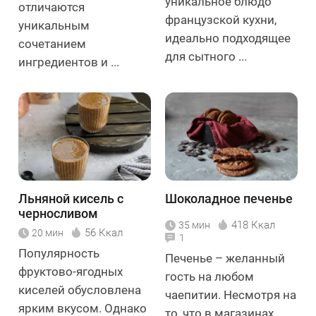
уникальное блюдо
отличаются
французской кухни,
уникальным
идеально подходящее
сочетанием
для сытного ...
ингредиентов и ...
Льняной кисель с
Шоколадное печенье
черносливом
418 Ккал
35 мин
56 Ккал
20 мин
1
Популярность
Печенье – желанный
фруктово-ягодных
гость на любом
киселей обусловлена
чаепитии. Несмотря на
ярким вкусом. Однако
то, что в магазинах