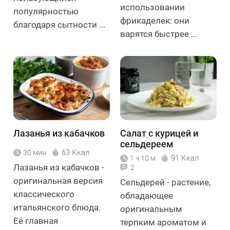
использовании
популярностью
фрикаделек: они
благодаря сытности ...
варятся быстрее ...
Лазанья из кабачков
Салат с курицей и
сельдереем
63 Ккал
30 мин
91 Ккал
1 ч 10 м
Лазанья из кабачков -
2
оригинальная версия
Сельдерей - растение,
классического
обладающее
итальянского блюда.
оригинальным
Её главная
терпким ароматом и