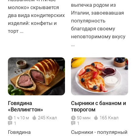
выпечка родом из
молоко» скрывается
Италии, завоевавшая
два вида кондитерских
популярность
изделий: конфеты и
благодаря своему
торт ...
неповторимому вкусу
...
Говядина
Сырники с бананом и
«Веллингтон»
творогом
245 Ккал
165 Ккал
1 ч 10 м
50 мин
1
1
Говядина
Сырники - популярный