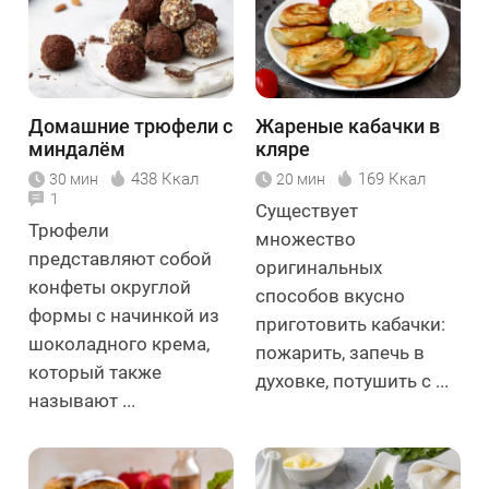
Домашние трюфели с
Жареные кабачки в
миндалём
кляре
438 Ккал
169 Ккал
30 мин
20 мин
1
Существует
Трюфели
множество
представляют собой
оригинальных
конфеты округлой
способов вкусно
формы с начинкой из
приготовить кабачки:
шоколадного крема,
пожарить, запечь в
который также
духовке, потушить с ...
называют ...