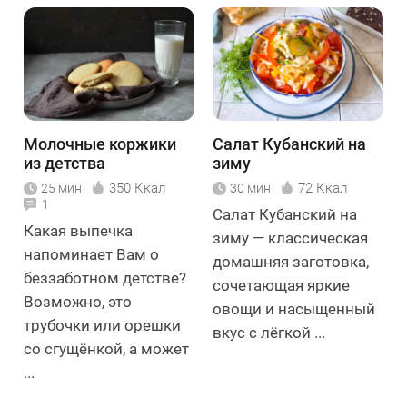
Молочные коржики
Салат Кубанский на
из детства
зиму
350 Ккал
72 Ккал
25 мин
30 мин
1
Салат Кубанский на
Какая выпечка
зиму — классическая
напоминает Вам о
домашняя заготовка,
беззаботном детстве?
сочетающая яркие
Возможно, это
овощи и насыщенный
трубочки или орешки
вкус с лёгкой ...
со сгущёнкой, а может
...