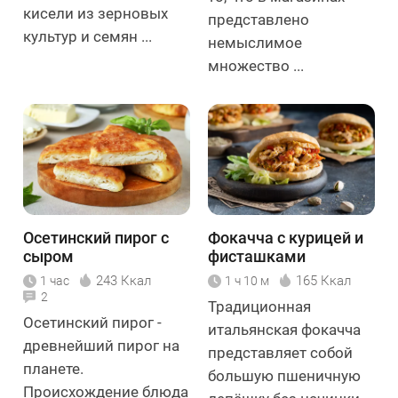
кисели из зерновых
представлено
культур и семян ...
немыслимое
множество ...
Осетинский пирог с
Фокачча с курицей и
сыром
фисташками
243 Ккал
165 Ккал
1 час
1 ч 10 м
2
Традиционная
Осетинский пирог -
итальянская фокачча
древнейший пирог на
представляет собой
планете.
большую пшеничную
Происхождение блюда