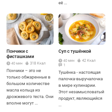
её ...
Пончики с
Суп с тушёнкой
фисташками
42 Ккал
40 мин
318 Ккал
40 мин
1
Пончики – это не
Тушёнка - настоящая
только обжаренные в
палочка-выручалочка
большом количестве
в мире кулинарии.
масла кольца из
Этот незамысловатый
дрожжевого теста. Они
продукт, являющийся
вполне могут ...
...