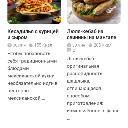
Кесадилья с курицей
Люля-кебаб из
и сыром
свинины на мангале
155 Ккал
205 Ккал
30 мин
30 мин
2
Чтобы побаловать
Люля-кебаб -
себя традиционными
оригинальная
блюдами
разновидность
мексиканской кухни,
шашлыка,
необязательно идти в
отличающаяся
ресторан
способом
мексиканской ...
приготовления:
измельчённое в фарш
...