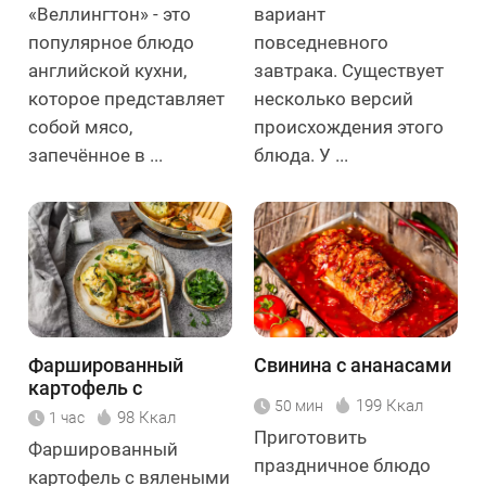
«Веллингтон» - это
вариант
популярное блюдо
повседневного
английской кухни,
завтрака. Существует
которое представляет
несколько версий
собой мясо,
происхождения этого
запечённое в ...
блюда. У ...
Фаршированный
Свинина с ананасами
картофель с
199 Ккал
50 мин
вялеными томатами
98 Ккал
1 час
и сыром
Приготовить
Фаршированный
праздничное блюдо
картофель с вялеными