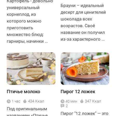
Картофель - довольно
Брауни – идеальный
универсальный
десерт для ценителей
корнеплод, из
шоколада всех
которого можно
возрастов. Своё
приготовить
название он получил
множество блюд:
из-за характерного ...
гарниры, начинки ...
Птичье молоко
Пирог 12 ложек
434 Ккал
347 Ккал
1 час
40 мин
2
Под оригинальным
Пирог "12 ложек" — это
названием «Птичье