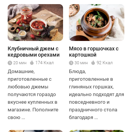
Клубничный джем с
Мясо в горшочках с
кедровыми орехами
картошкой
и базиликом
174 Ккал
92 Ккал
20 мин
30 мин
Домашние,
Блюда,
приготовленные с
приготовленные в
любовью джемы
глиняных горшках,
получаются гораздо
идеально подходят для
вкуснее купленных в
повседневного и
магазине. Пополните
праздничного стола
свою ...
благодаря ...