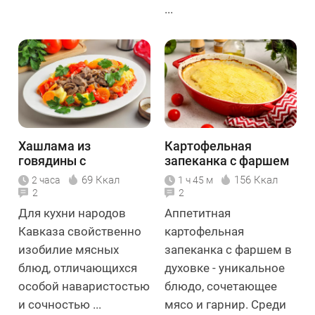
...
Хашлама из
Картофельная
говядины с
запеканка с фаршем
картофелем
в духовке
69 Ккал
156 Ккал
2 часа
1 ч 45 м
2
2
Для кухни народов
Аппетитная
Кавказа свойственно
картофельная
изобилие мясных
запеканка с фаршем в
блюд, отличающихся
духовке - уникальное
особой наваристостью
блюдо, сочетающее
и сочностью ...
мясо и гарнир. Среди