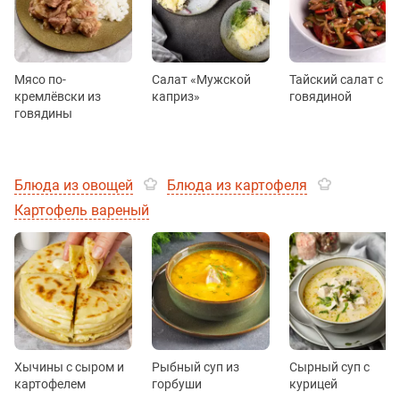
Мясо по-
Салат «Мужской
Тайский салат с
кремлёвски из
каприз»
говядиной
говядины
Блюда из овощей
Блюда из картофеля
Картофель вареный
Хычины с сыром и
Рыбный суп из
Сырный суп с
картофелем
горбуши
курицей