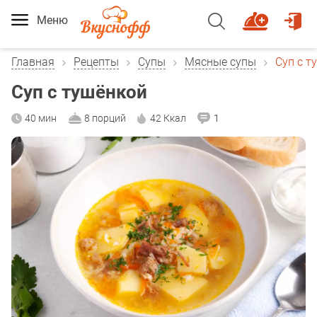
Меню
Главная
Рецепты
Супы
Мясные супы
Суп с т
Суп с тушёнкой
40 мин
8 порций
42 Ккал
1