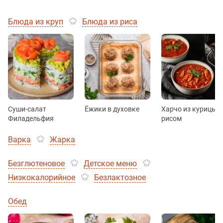
Блюда из круп
Блюда из риса
Суши-салат
Ёжики в духовке
Харчо из курицы с
Филадельфия
рисом
Варка
Жарка
Безглютеновое
Детское меню
Низкокалорийное
Безлактозное
Обед