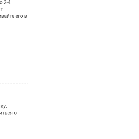
о 2-4
ут
вайте его в
ку,
иться от