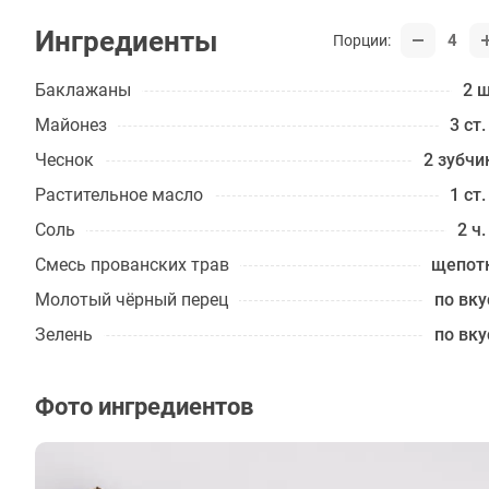
Ингредиенты
4
Порции:
Баклажаны
2 ш
Майонез
3 ст.
Чеснок
2 зубчи
Растительное масло
1 ст.
Соль
2 ч.
Смесь прованских трав
щепот
Молотый чёрный перец
по вку
Зелень
по вку
Фото ингредиентов