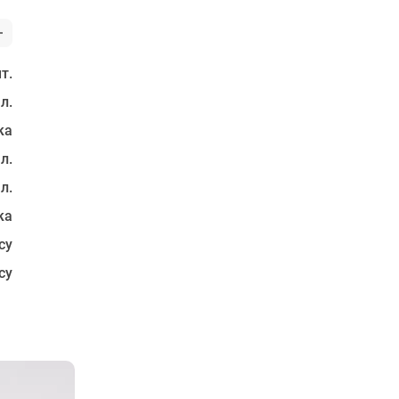
т.
 л.
ка
 л.
 л.
ка
су
су