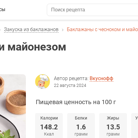
сы
Закуска из баклажанов
Баклажаны с чесноком и май
и майонезом
Автор рецепта:
Вкуснофф
22 августа 2024
Пищевая ценность на 100 г
Калории
Белки
Жиры
У
148.2
1.6
13.5
Ккал
грамм
грамм