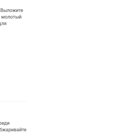
. Выложите
и молотый
для
реди
обжаривайте