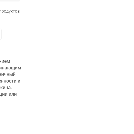
 продуктов
ением
оминающим
оничный
енности и
жина.
ции или