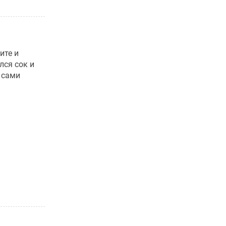
ите и
лся сок и
 сами