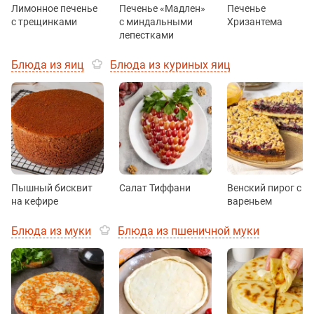
Лимонное печенье
Печенье «Мадлен»
Печенье
с трещинками
с миндальными
Хризантема
лепестками
Блюда из яиц
Блюда из куриных яиц
Пышный бисквит
Салат Тиффани
Венский пирог с
на кефире
вареньем
Блюда из муки
Блюда из пшеничной муки