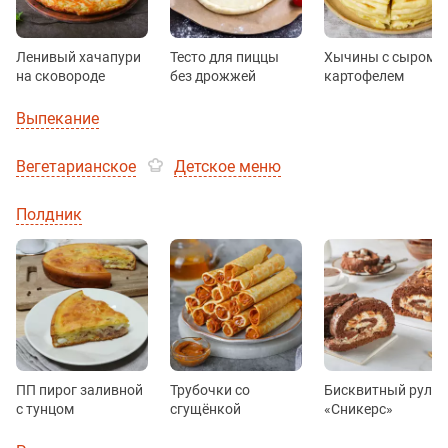
Ленивый хачапури
Тесто для пиццы
Хычины с сыром и
на сковороде
без дрожжей
картофелем
Выпекание
Вегетарианское
Детское меню
Полдник
ПП пирог заливной
Трубочки со
Бисквитный рулет
с тунцом
сгущёнкой
«Сникерс»