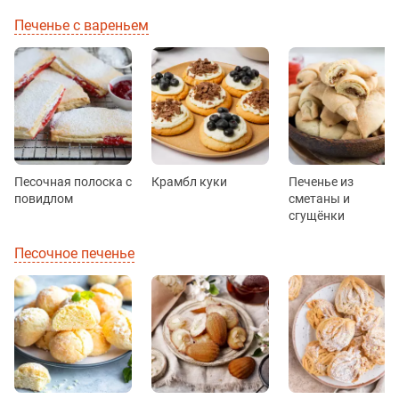
Печенье с вареньем
Песочная полоска с
Крамбл куки
Печенье из
повидлом
сметаны и
сгущёнки
Песочное печенье