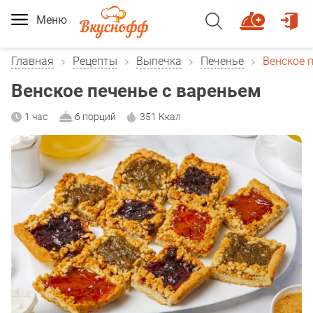
Меню
Главная
Рецепты
Выпечка
Печенье
Венское 
Венское печенье с вареньем
1 час
6 порций
351 Ккал