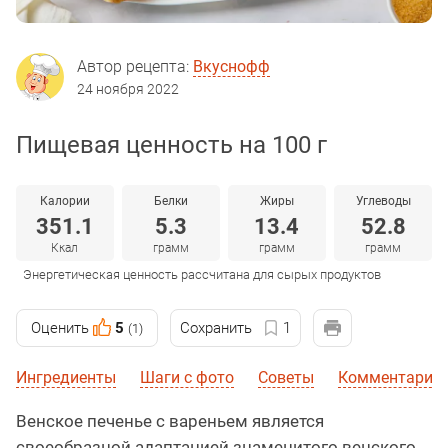
Автор рецепта:
Вкуснофф
24 ноября 2022
Пищевая ценность на 100 г
Калории
Белки
Жиры
Углеводы
351.1
5.3
13.4
52.8
Ккал
грамм
грамм
грамм
Энергетическая ценность рассчитана для сырых продуктов
Оценить
5
Сохранить
1
(1)
Ингредиенты
Шаги с фото
Советы
Комментарии
Венское печенье с вареньем является
своеобразной адаптацией знаменитого венского