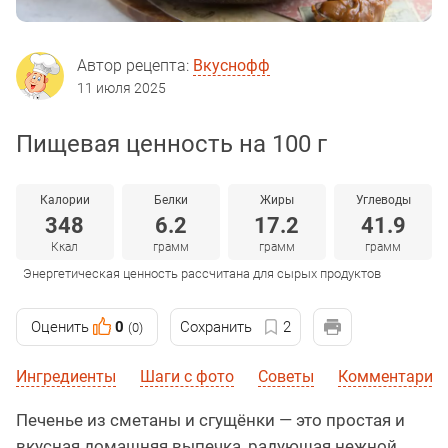
Автор рецепта:
Вкуснофф
11 июля 2025
Пищевая ценность на 100 г
Калории
Белки
Жиры
Углеводы
348
6.2
17.2
41.9
Ккал
грамм
грамм
грамм
Энергетическая ценность рассчитана для сырых продуктов
Оценить
0
Сохранить
2
(0)
Ингредиенты
Шаги с фото
Советы
Комментарии
Печенье из сметаны и сгущёнки — это простая и
вкусная домашняя выпечка, радующая нежной