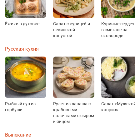
Ёжики в духовке
Салат с курицей и
Куриные сердечки
пекинской
в сметане на
капустой
сковороде
Русская кухня
Рыбный суп из
Рулет из лаваша с
Салат «Мужской
горбуши
крабовыми
каприз»
палочками с сыром
и яйцом
Выпекание