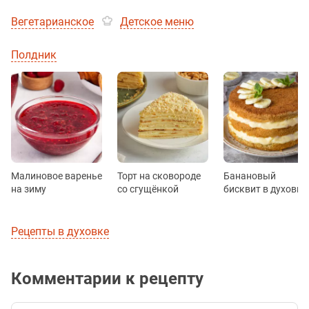
Вегетарианское
Детское меню
Полдник
Малиновое варенье
Торт на сковороде
Банановый
на зиму
со сгущёнкой
бисквит в духовке
Рецепты в духовке
Комментарии к рецепту