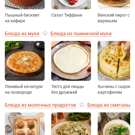
Пышный бисквит
Салат Тиффани
Венский пирог с
на кефире
вареньем
Блюда из муки
Блюда из пшеничной муки
Ленивый хачапури
Тесто для пиццы
Хычины с сыром и
на сковороде
без дрожжей
картофелем
Блюда из молочных продуктов
Блюда из сметаны