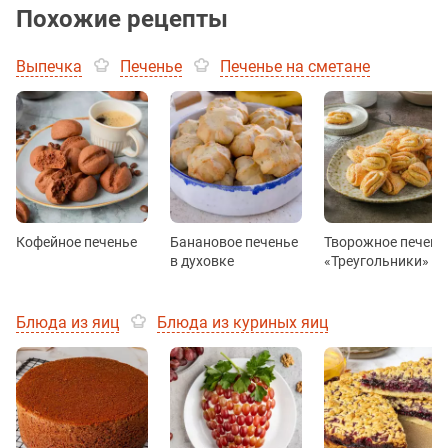
Похожие рецепты
Выпечка
Печенье
Печенье на сметане
Кофейное печенье
Банановое печенье
Творожное печень
в духовке
«Треугольники»
Блюда из яиц
Блюда из куриных яиц