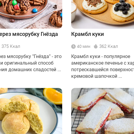
ерез мясорубку Гнёзда
Крамбл куки
375 Ккал
362 Ккал
40 мин
ез мясорубку "Гнёзда" - это
Крамбл куки - популярное
и оригинальный способ
американское печенье с ха
ния домашних сладостей ...
потрескавшейся поверхнос
кремовой шапочкой ...