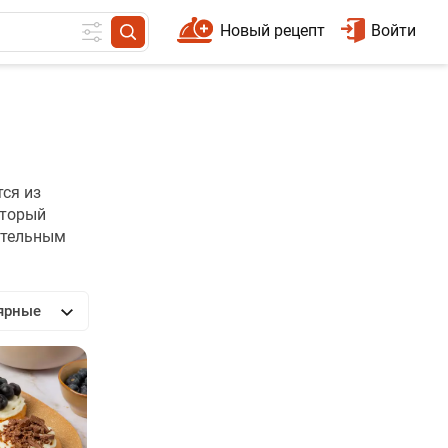
Новый рецепт
Войти
тся из
оторый
лительным
ярные