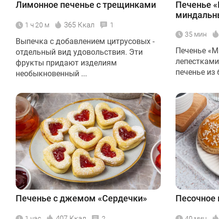
Лимонное печенье с трещинками
Печенье «
миндальн
365 Ккал
1 ч 20 м
1
35 мин
Выпечка с добавлением цитрусовых -
Печенье «М
отдельный вид удовольствия. Эти
лепестками
фрукты придают изделиям
печенье из б
необыкновенный ...
Печенье с джемом «Сердечки»
Песочное 
407 Ккал
1 час
2
40 мин