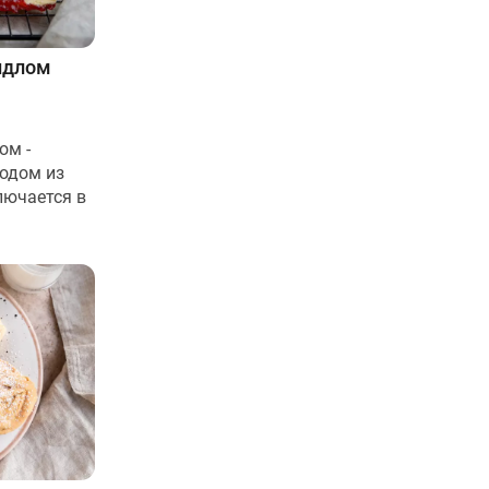
идлом
ом -
родом из
лючается в