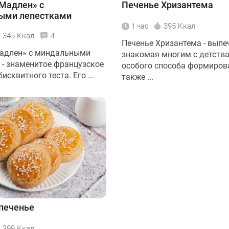
Мадлен» с
Печенье Хризантема
ыми лепестками
395 Ккал
1 час
345 Ккал
4
Печенье Хризантема - выпе
адлен» с миндальными
знакомая многим с детства
 - знаменитое французское
особого способа формиров
исквитного теста. Его ...
также ...
печенье
399 Ккал