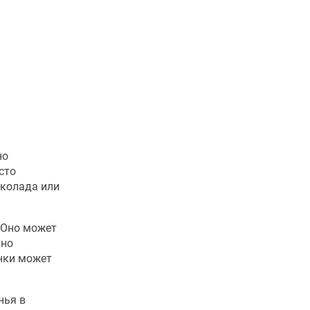
но
сто
околада или
 Оно может
ано
инки может
нья в