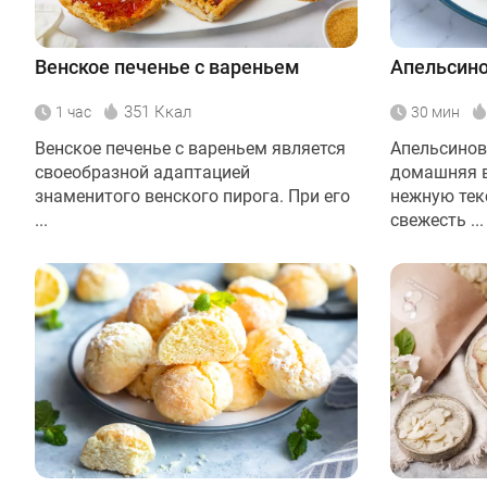
Венское печенье с вареньем
Апельсино
351 Ккал
1 час
30 мин
Венское печенье с вареньем является
Апельсинов
своеобразной адаптацией
домашняя 
знаменитого венского пирога. При его
нежную тек
...
свежесть ...