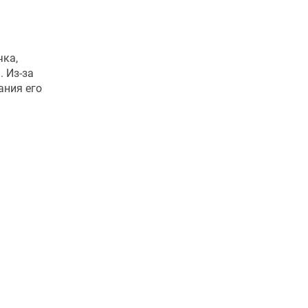
чка,
. Из-за
ания его