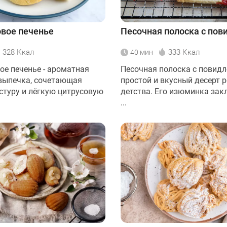
вое печенье
Песочная полоска с пов
328 Ккал
333 Ккал
40 мин
ое печенье - ароматная
Песочная полоска с повидл
выпечка, сочетающая
простой и вкусный десерт 
стуру и лёгкую цитрусовую
детства. Его изюминка зак
...