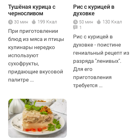
Тушёная курица с
Рис с курицей в
черносливом
духовке
199 Ккал
130 Ккал
30 мин
50 мин
1
При приготовлении
Рис с курицей в
блюд из мяса и птицы
духовке - поистине
кулинары нередко
гениальный рецепт из
используют
разряда "ленивых".
сухофрукты,
Для его
придающие вкусовой
приготовления
палитре ...
требуется ...