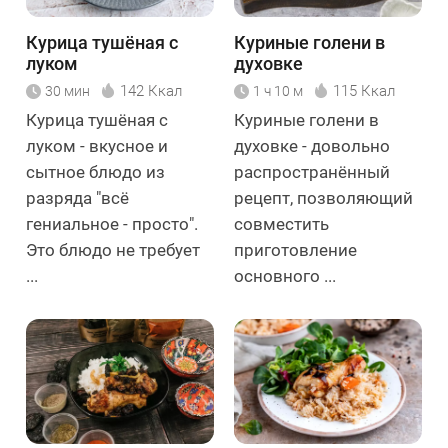
Курица тушёная с
Куриные голени в
луком
духовке
142 Ккал
115 Ккал
30 мин
1 ч 10 м
Курица тушёная с
Куриные голени в
луком - вкусное и
духовке - довольно
сытное блюдо из
распространённый
разряда "всё
рецепт, позволяющий
гениальное - просто".
совместить
Это блюдо не требует
приготовление
...
основного ...