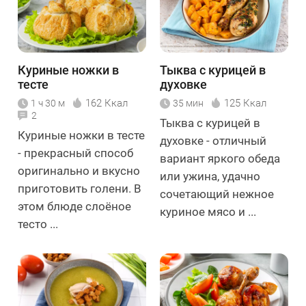
Куриные ножки в
Тыква с курицей в
тесте
духовке
162 Ккал
125 Ккал
1 ч 30 м
35 мин
2
Тыква с курицей в
Куриные ножки в тесте
духовке - отличный
- прекрасный способ
вариант яркого обеда
оригинально и вкусно
или ужина, удачно
приготовить голени. В
сочетающий нежное
этом блюде слоёное
куриное мясо и ...
тесто ...