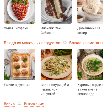
Салат Тиффани
Чизкейк Сан
Домашний ПП
Себастьян
зефир
Блюда из молочных продуктов
Блюда из сметаны
Ёжики в духовке
Салат с курицей и
Куриные сердечки
пекинской
в сметане на
капустой
сковороде
Варка
Выпекание