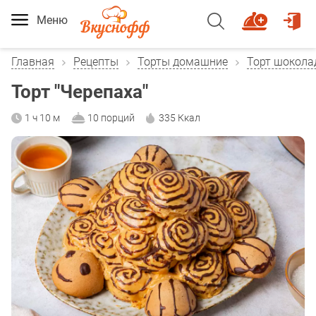
Меню
Главная
Рецепты
Торты домашние
Торт шокол
Торт "Черепаха"
1 ч 10 м
10 порций
335 Ккал