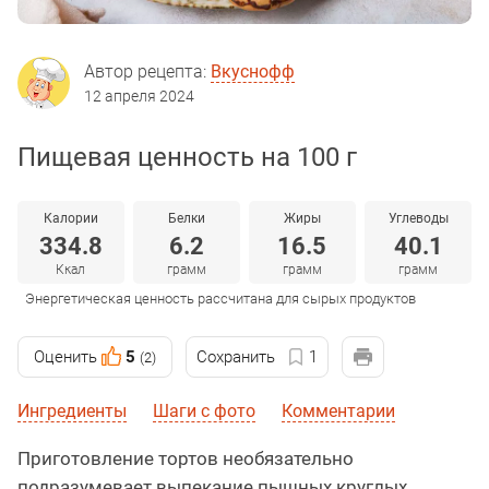
Автор рецепта:
Вкуснофф
12 апреля 2024
Пищевая ценность на 100 г
Калории
Белки
Жиры
Углеводы
334.8
6.2
16.5
40.1
Ккал
грамм
грамм
грамм
Энергетическая ценность рассчитана для сырых продуктов
Оценить
5
Сохранить
1
(2)
Ингредиенты
Шаги с фото
Комментарии
Приготовление тортов необязательно
подразумевает выпекание пышных круглых