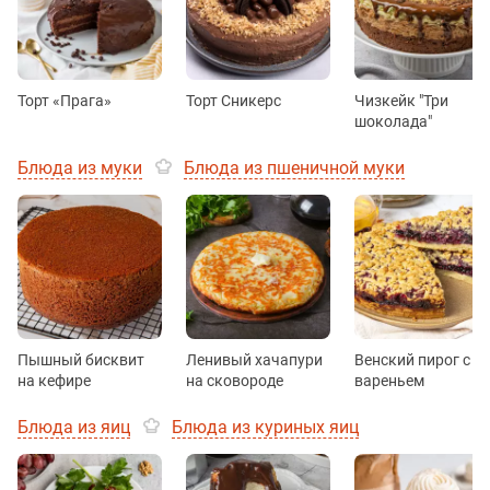
Торт «Прага»
Торт Сникерс
Чизкейк "Три
шоколада"
Блюда из муки
Блюда из пшеничной муки
Пышный бисквит
Ленивый хачапури
Венский пирог с
на кефире
на сковороде
вареньем
Блюда из яиц
Блюда из куриных яиц