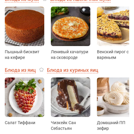
Пышный бисквит
Ленивый хачапури
Венский пирог с
на кефире
на сковороде
вареньем
Блюда из яиц
Блюда из куриных яиц
Салат Тиффани
Чизкейк Сан
Домашний ПП
Себастьян
зефир