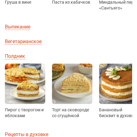
Груша в вине
Паста из кабачков
Миндальный пиро
«Сантьяго»
Выпекание
Вегетарианское
Полдник
Пирог с творогом и
Торт на сковороде
Банановый
яблоками
со сгущёнкой
бисквит в духовке
Рецепты в духовке