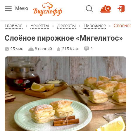
Меню
Главная
Рецепты
Десерты
Пирожное
Слоёно
Слоёное пирожное «Мигелитос»
25 мин
8 порций
215 Ккал
1