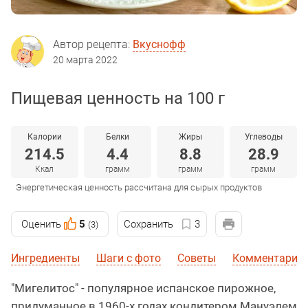
Автор рецепта:
Вкуснофф
20 марта 2022
Пищевая ценность на 100 г
Калории
Белки
Жиры
Углеводы
214.5
4.4
8.8
28.9
Ккал
грамм
грамм
грамм
Энергетическая ценность рассчитана для сырых продуктов
Оценить
5
Сохранить
3
(3)
Ингредиенты
Шаги с фото
Советы
Комментарии 
"Мигелитос" - популярное испанское пирожное,
придуманное в 1960-х годах кондитером Мануэлем