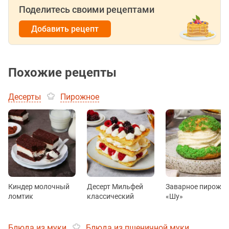
Поделитесь своими рецептами
Добавить рецепт
Похожие рецепты
Десерты
Пирожное
Киндер молочный
Десерт Мильфей
Заварное пирожн
ломтик
классический
«Шу»
Блюда из муки
Блюда из пшеничной муки