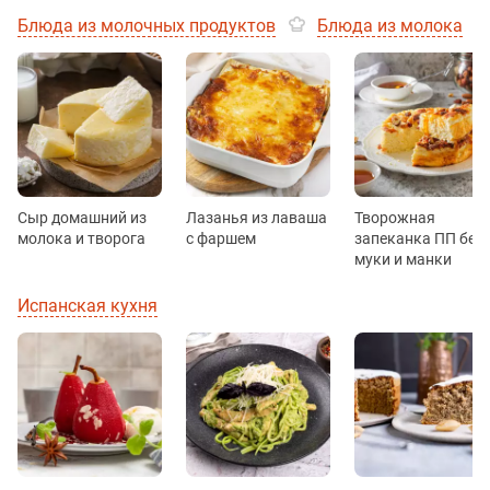
Блюда из молочных продуктов
Блюда из молока
Сыр домашний из
Лазанья из лаваша
Творожная
молока и творога
с фаршем
запеканка ПП без
муки и манки
Испанская кухня