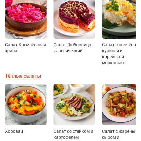
Салат Кремлёвская
Салат Любовница
Салат с копчёной
хряпа
классический
курицей и
корейской
морковью
Тёплые салаты
Хоровац
Салат со стейком и
Салат с жареным
картофелем
сыром и