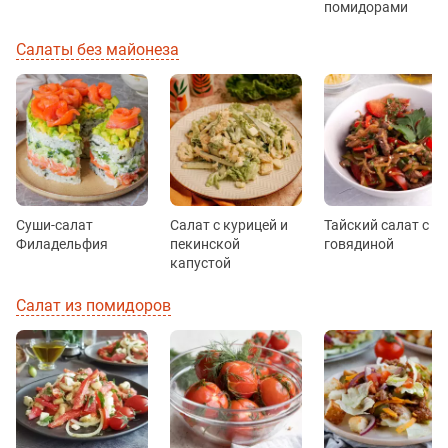
помидорами
Салаты без майонеза
Суши-салат
Салат с курицей и
Тайский салат с
Филадельфия
пекинской
говядиной
капустой
Салат из помидоров