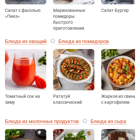
Салат с фасолью
Маринованные
Салат Бургер
«Пияз»
помидоры
быстрого
приготовления
Блюда из овощей
Блюда из помидоров
Томатный сок на
Рататуй
Жаркое из свинин
зиму
классический
с картофелем
Блюда из молочных продуктов
Блюда из сыра