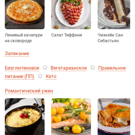
Ленивый хачапури
Салат Тиффани
Чизкейк Сан
на сковороде
Себастьян
Запекание
Безглютеновое
Вегетарианское
Правильное
питание (ПП)
Кето
Романтический ужин