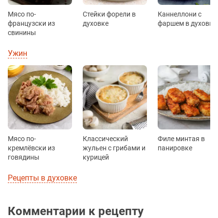
Мясо по-
Стейки форели в
Каннеллони с
французски из
духовке
фаршем в духовке
свинины
Ужин
Мясо по-
Классический
Филе минтая в
кремлёвски из
жульен с грибами и
панировке
говядины
курицей
Рецепты в духовке
Комментарии к рецепту