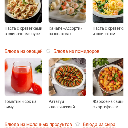
Паста с креветками
Канапе «Ассорти»
Паста с креветка
в сливочном соусе
на шпажках
и шпинатом
Блюда из овощей
Блюда из помидоров
Томатный сок на
Рататуй
Жаркое из свинин
зиму
классический
с картофелем
Блюда из молочных продуктов
Блюда из сыра