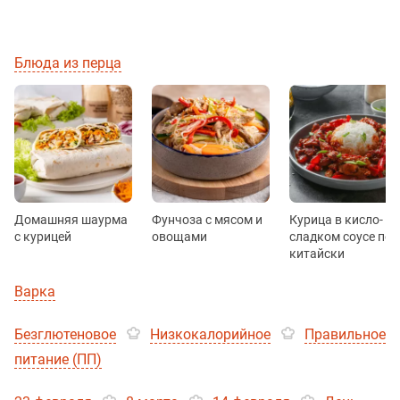
Блюда из перца
Домашняя шаурма
Фунчоза с мясом и
Курица в кисло-
с курицей
овощами
сладком соусе по-
китайски
Варка
Безглютеновое
Низкокалорийное
Правильное
питание (ПП)