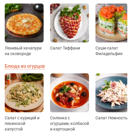
Ленивый хачапури
Салат Тиффани
Суши-салат
на сковороде
Филадельфия
Блюда из огурцов
Салат с курицей и
Солянка с
Салат Нежность
пекинской
огурцами, колбасой
капустой
и картошкой