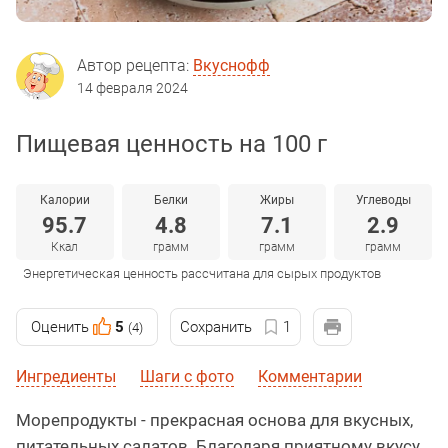
Автор рецепта:
Вкуснофф
14 февраля 2024
Пищевая ценность на 100 г
Калории
Белки
Жиры
Углеводы
95.7
4.8
7.1
2.9
Ккал
грамм
грамм
грамм
Энергетическая ценность рассчитана для сырых продуктов
Оценить
5
Сохранить
1
(4)
Ингредиенты
Шаги с фото
Комментарии
Морепродукты - прекрасная основа для вкусных,
питательных салатов. Благодаря приятному вкусу