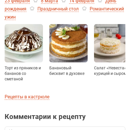
23 февраля
8 марта
14 февраля
День
рождения
Праздничный стол
Романтический
ужин
Торт из пряников и
Банановый
Салат «Невеста» с
бананов со
бисквит в духовке
курицей и сыром
сметаной
Рецепты в кастрюле
Комментарии к рецепту