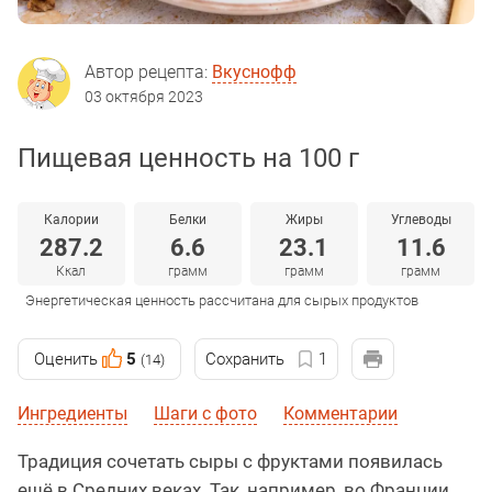
Автор рецепта:
Вкуснофф
03 октября 2023
Пищевая ценность на 100 г
Калории
Белки
Жиры
Углеводы
287.2
6.6
23.1
11.6
Ккал
грамм
грамм
грамм
Энергетическая ценность рассчитана для сырых продуктов
Оценить
5
Сохранить
1
(14)
Ингредиенты
Шаги с фото
Комментарии
Традиция сочетать сыры с фруктами появилась
ещё в Средних веках. Так, например, во Франции