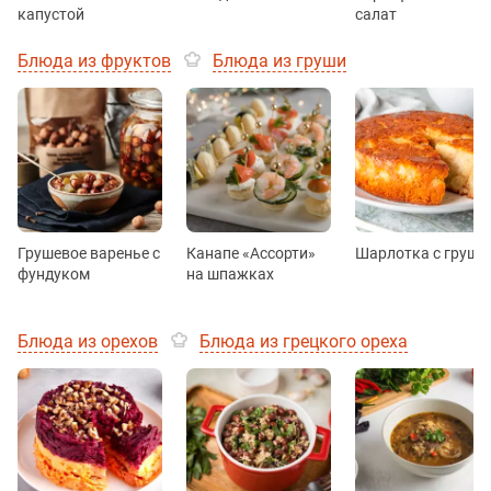
капустой
салат
Блюда из фруктов
Блюда из груши
Грушевое варенье с
Канапе «Ассорти»
Шарлотка с груше
фундуком
на шпажках
Блюда из орехов
Блюда из грецкого ореха