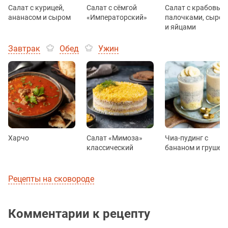
Салат с курицей,
Салат с сёмгой
Салат с крабовым
ананасом и сыром
«Императорский»
палочками, сыром
и яйцами
Завтрак
Обед
Ужин
Харчо
Салат «Мимоза»
Чиа-пудинг с
классический
бананом и грушей
Рецепты на сковороде
Комментарии к рецепту