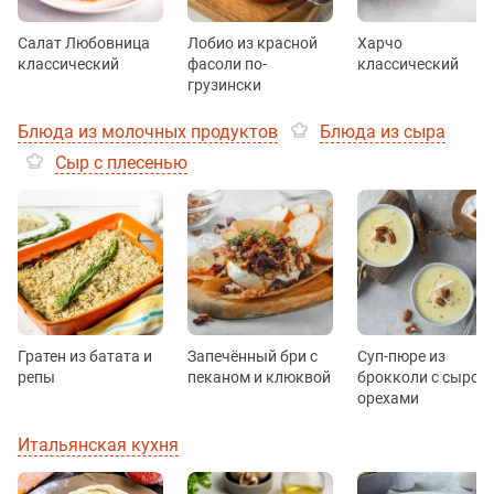
Салат Любовница
Лобио из красной
Харчо
классический
фасоли по-
классический
грузински
Блюда из молочных продуктов
Блюда из сыра
Сыр с плесенью
Гратен из батата и
Запечённый бри с
Суп-пюре из
репы
пеканом и клюквой
брокколи с сыром
орехами
Итальянская кухня