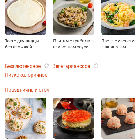
Тесто для пиццы
Птитим с грибами в
Паста с креветка
без дрожжей
сливочном соусе
и шпинатом
Безглютеновое
Вегетарианское
Низкокалорийное
Праздничный стол