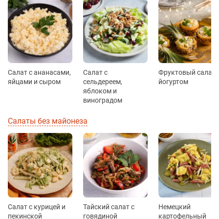
Салат с ананасами,
Салат с
Фруктовый салат 
яйцами и сыром
сельдереем,
йогуртом
яблоком и
виноградом
Салаты без майонеза
Салат с курицей и
Тайский салат с
Немецкий
пекинской
говядиной
картофельный