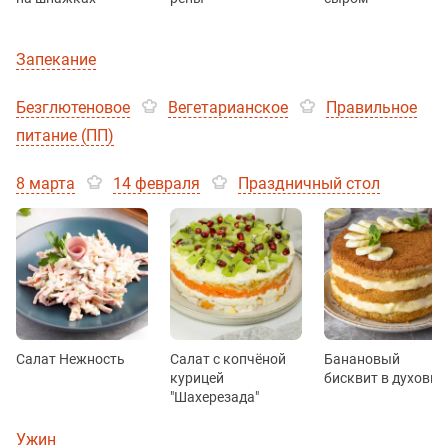
Запекание
Безглютеновое
Вегетарианское
Правильное
питание (ПП)
8 марта
14 февраля
Праздничный стол
Салат Нежность
Салат с копчёной
Банановый
курицей
бисквит в духовке
"Шахерезада"
Ужин