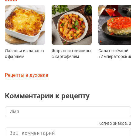
Лазанья из лаваша
Жаркое из свинины
Салат с сёмгой
с фаршем
с картофелем
«Императорский»
Рецепты в духовке
Комментарии к рецепту
Кол-во знаков:
0