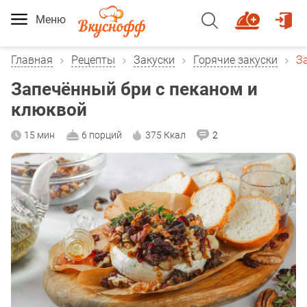
Меню
Главная
Рецепты
Закуски
Горячие закуски
З
Запечённый бри с пеканом и
клюквой
15 мин
6 порций
375 Ккал
2