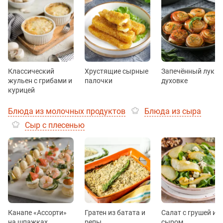
Классический
Хрустящие сырные
Запечённый лук в
жульен с грибами и
палочки
духовке
курицей
Блюда из молочных продуктов
Блюда из сыра
Сыр с плесенью
Канапе «Ассорти»
Гратен из батата и
Салат с грушей и
на шпажках
репы
сыром