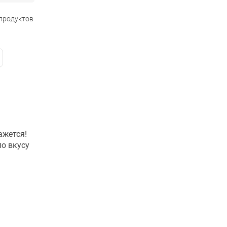
 продуктов
ажется!
по вкусу