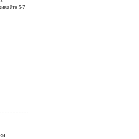
о.
ривайте 5-7
ки