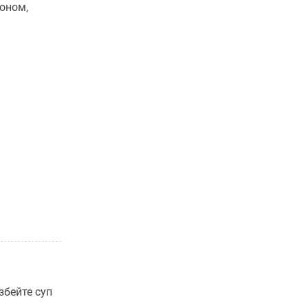
оном,
збейте суп