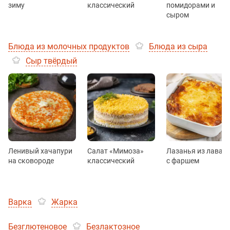
зиму
классический
помидорами и
сыром
Блюда из молочных продуктов
Блюда из сыра
Сыр твёрдый
Ленивый хачапури
Салат «Мимоза»
Лазанья из лаваш
на сковороде
классический
с фаршем
Варка
Жарка
Безглютеновое
Безлактозное