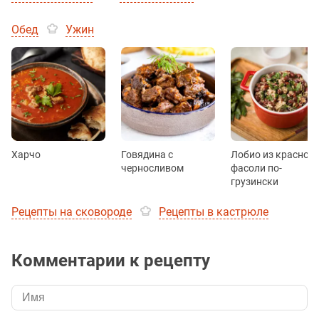
Обед
Ужин
Харчо
Говядина с
Лобио из красной
черносливом
фасоли по-
грузински
Рецепты на сковороде
Рецепты в кастрюле
Комментарии к рецепту