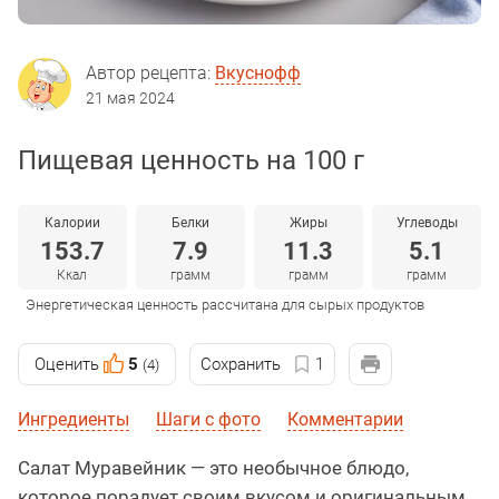
Автор рецепта:
Вкуснофф
21 мая 2024
Пищевая ценность на 100 г
Калории
Белки
Жиры
Углеводы
153.7
7.9
11.3
5.1
Ккал
грамм
грамм
грамм
Энергетическая ценность рассчитана для сырых продуктов
Оценить
5
Сохранить
1
(4)
Ингредиенты
Шаги с фото
Комментарии
Салат Муравейник — это необычное блюдо,
которое порадует своим вкусом и оригинальным