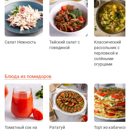
Салат Нежность
Тайский салат с
Классический
говядиной
рассольник с
перловкой и
солёными
огурцами
Блюда из помидоров
Томатный сок на
Рататуй
Торт из кабачков с