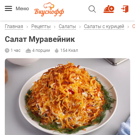
Меню
Главная
Рецепты
Салаты
Салаты с курицей
С
Салат Муравейник
1 час
4 порции
154 Ккал