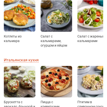
Котлеты из
Салат с
Салат с жареными
кальмара
кальмарами,
кальмарами
огурцом и яйцом
Итальянская кухня
Брускетта с
Пицца с
Птитим в
авокадо, брынзой и
креветками
сливочном соусе