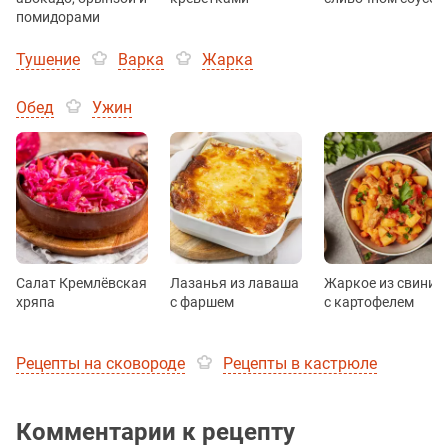
помидорами
Тушение
Варка
Жарка
Обед
Ужин
Салат Кремлёвская
Лазанья из лаваша
Жаркое из свинин
хряпа
с фаршем
с картофелем
Рецепты на сковороде
Рецепты в кастрюле
Комментарии к рецепту