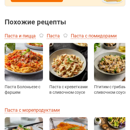
Похожие рецепты
Паста и пицца
Паста
Паста с помидорами
Паста Болоньезе с
Паста с креветками
Птитим с грибами 
фаршем
в сливочном соусе
сливочном соусе
Паста с морепродуктами