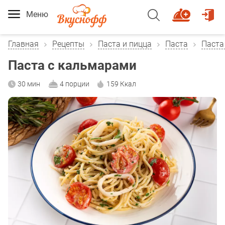
Меню
Главная
Рецепты
Паста и пицца
Паста
Паста
Паста с кальмарами
30 мин
4 порции
159 Ккал