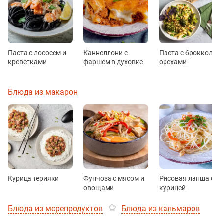
Паста с лососем и
Каннеллони с
Паста с брокколи 
креветками
фаршем в духовке
орехами
Блюда из макарон
Курица терияки
Фунчоза с мясом и
Рисовая лапша с
овощами
курицей
Блюда из морепродуктов
Блюда из кальмаров