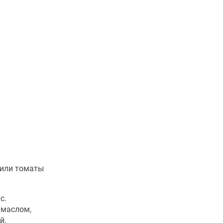
 или томаты
с.
 маслом,
й.