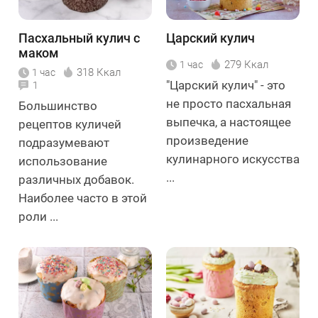
Пасхальный кулич с
Царский кулич
маком
279 Ккал
1 час
318 Ккал
1 час
"Царский кулич" - это
1
не просто пасхальная
Большинство
выпечка, а настоящее
рецептов куличей
произведение
подразумевают
кулинарного искусства
использование
...
различных добавок.
Наиболее часто в этой
роли ...