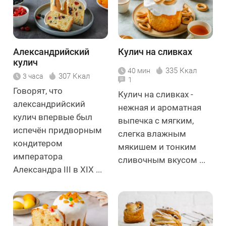
Александрийский
Кулич на сливках
кулич
335 Ккал
40 мин
307 Ккал
3 часа
1
Говорят, что
Кулич на сливках -
александрийский
нежная и ароматная
кулич впервые был
выпечка с мягким,
испечён придворным
слегка влажным
кондитером
мякишем и тонким
императора
сливочным вкусом ...
Александра III в XIX ...