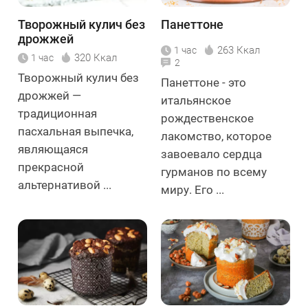
Творожный кулич без
Панеттоне
дрожжей
263 Ккал
1 час
320 Ккал
1 час
2
Творожный кулич без
Панеттоне - это
дрожжей —
итальянское
традиционная
рождественское
пасхальная выпечка,
лакомство, которое
являющаяся
завоевало сердца
прекрасной
гурманов по всему
альтернативой ...
миру. Его ...