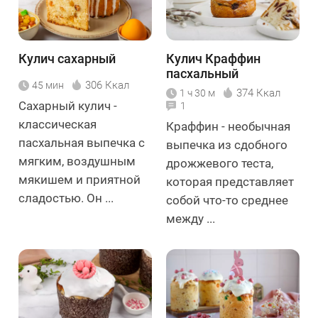
Кулич сахарный
Кулич Краффин
пасхальный
306 Ккал
45 мин
374 Ккал
1 ч 30 м
Сахарный кулич -
1
классическая
Краффин - необычная
пасхальная выпечка с
выпечка из сдобного
мягким, воздушным
дрожжевого теста,
мякишем и приятной
которая представляет
сладостью. Он ...
собой что-то среднее
между ...