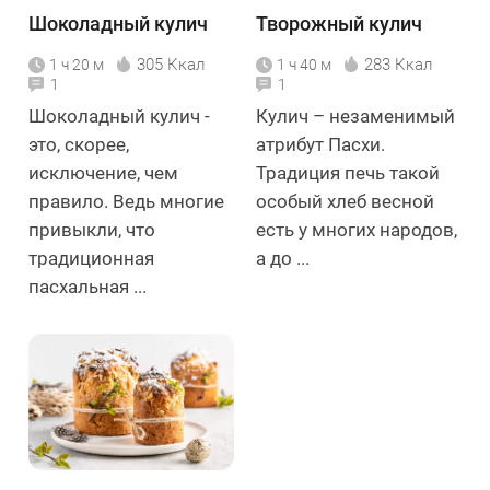
Шоколадный кулич
Творожный кулич
305 Ккал
283 Ккал
1 ч 20 м
1 ч 40 м
1
1
Шоколадный кулич -
Кулич – незаменимый
это, скорее,
атрибут Пасхи.
исключение, чем
Традиция печь такой
правило. Ведь многие
особый хлеб весной
привыкли, что
есть у многих народов,
традиционная
а до ...
пасхальная ...