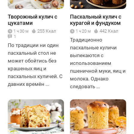
Творожный кулич с
Пасхальный кулич с
цукатами
курагой и фундуком
255 Ккал
442 Ккал
1 ч 30 м
1 ч 20 м
1
Традиционно
По традиции ни один
пасхальные куличи
пасхальный стол не
выпекаются с
может обойтись без
использованием
крашеных яиц и
пшеничной муки, яиц и
пасхальных куличей. С
молока. Однако
давних времён ...
следовать ...