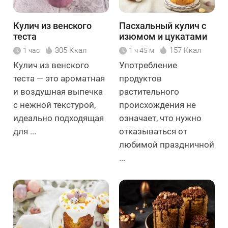
Кулич из венского
Пасхальный кулич с
теста
изюмом и цукатами
305 Ккал
157 Ккал
1 час
1 ч 45 м
Кулич из венского
Употребление
теста — это ароматная
продуктов
и воздушная выпечка
растительного
с нежной текстурой,
происхождения не
идеально подходящая
означает, что нужно
для ...
отказываться от
любимой праздничной
...