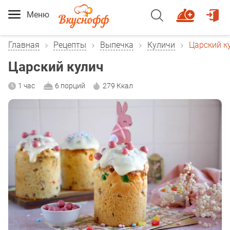
Меню
Главная
Рецепты
Выпечка
Куличи
Царский к
Царский кулич
1 час
6 порций
279 Ккал