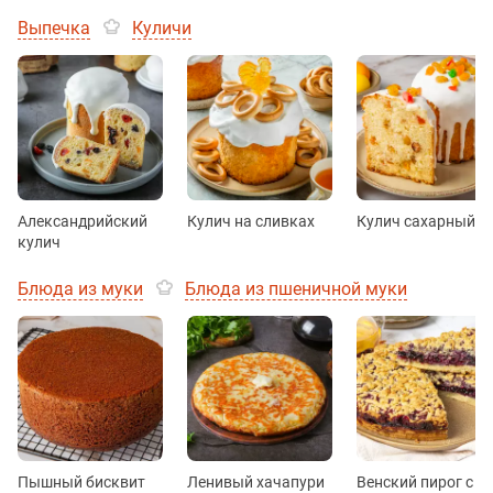
Выпечка
Куличи
Александрийский
Кулич на сливках
Кулич сахарный
кулич
Блюда из муки
Блюда из пшеничной муки
Пышный бисквит
Ленивый хачапури
Венский пирог с