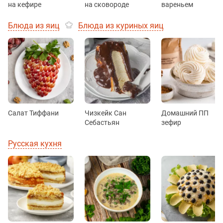
на кефире
на сковороде
вареньем
Блюда из яиц
Блюда из куриных яиц
Салат Тиффани
Чизкейк Сан
Домашний ПП
Себастьян
зефир
Русская кухня