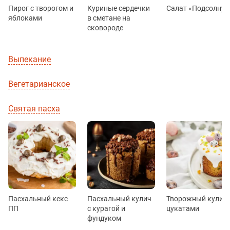
Пирог с творогом и
Куриные сердечки
Салат «Подсолнух
яблоками
в сметане на
сковороде
Выпекание
Вегетарианское
Святая пасха
Пасхальный кекс
Пасхальный кулич
Творожный кулич 
ПП
с курагой и
цукатами
фундуком