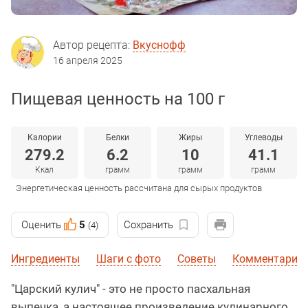
Автор рецепта:
Вкуснофф
16 апреля 2025
Пищевая ценность на 100 г
Калории
Белки
Жиры
Углеводы
279.2
6.2
10
41.1
Ккал
грамм
грамм
грамм
Энергетическая ценность рассчитана для сырых продуктов
Оценить
5
Сохранить
(4)
Ингредиенты
Шаги с фото
Советы
Комментарии
"Царский кулич" - это не просто пасхальная
выпечка, а настоящее произведение кулинарного