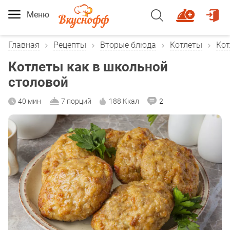
Меню
Главная
Рецепты
Вторые блюда
Котлеты
Кот
Котлеты как в школьной
столовой
40 мин
7 порций
188 Ккал
2