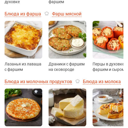
духовке
фаршем
Блюда из фарша
Фарш мясной
Лазанья из лаваша
Драники с фаршем
Перцы в духовке с
с фаршем
на сковороде
фаршем и сыром
Блюда из молочных продуктов
Блюда из молока