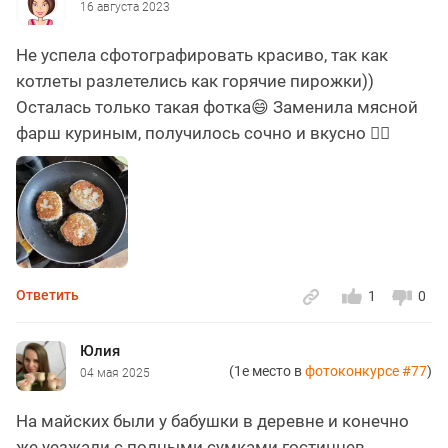
16 августа 2023
Не успела сфотографировать красиво, так как
котлеты разлетелись как горячие пирожки))
Осталась только такая фотка😄 Заменила мясной
фарш куриным, получилось сочно и вкусно 👌🏻
Ответить
1
0
Юлия
(1е место в
фотоконкурсе #77
)
04 мая 2025
На майских были у бабушки в деревне и конечно
же уезжали с полными сумками гостинцев.