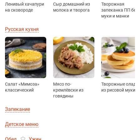
Ленивый хачапури
Сыр домашний из
Творожная
на сковороде
молока и творога
запеканка ПП без
муки и манки
Русская кухня
Салат «Мимоза»
Мясо по-
Творожные оладь
классический
кремлёвски из
из рисовой муки
говядины
Запекание
Детское меню
Обед
Ужин