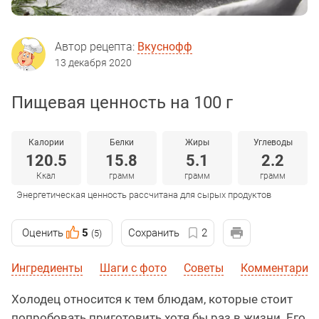
Автор рецепта:
Вкуснофф
13 декабря 2020
Пищевая ценность на 100 г
Калории
Белки
Жиры
Углеводы
120.5
15.8
5.1
2.2
Ккал
грамм
грамм
грамм
Энергетическая ценность рассчитана для сырых продуктов
Оценить
5
Сохранить
2
(5)
Ингредиенты
Шаги с фото
Советы
Комментарии
Холодец относится к тем блюдам, которые стоит
попробовать приготовить хотя бы раз в жизни. Его