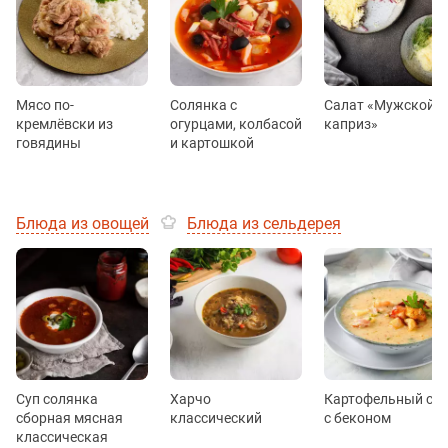
Мясо по-
Солянка с
Салат «Мужской
кремлёвски из
огурцами, колбасой
каприз»
говядины
и картошкой
Блюда из овощей
Блюда из сельдерея
Суп солянка
Харчо
Картофельный суп
сборная мясная
классический
с беконом
классическая