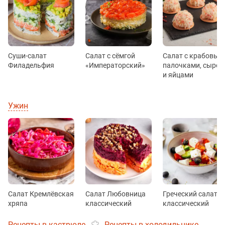
Суши-салат
Салат с сёмгой
Салат с крабовым
Филадельфия
«Императорский»
палочками, сыром
и яйцами
Ужин
Салат Кремлёвская
Салат Любовница
Греческий салат
хряпа
классический
классический
Рецепты в кастрюле
Рецепты в холодильнике