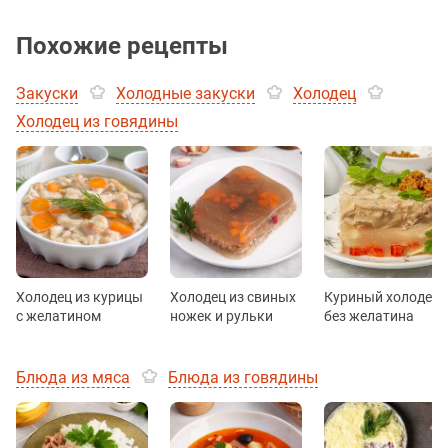
Похожие рецепты
Закуски
Холодные закуски
Холодец
Холодец из говядины
Холодец из курицы
Холодец из свиных
Куриный холодец
с желатином
ножек и рульки
без желатина
Блюда из мяса
Блюда из говядины