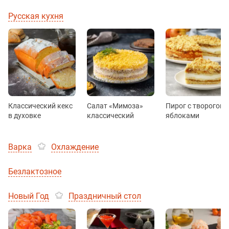
Русская кухня
Классический кекс
Салат «Мимоза»
Пирог с творогом 
в духовке
классический
яблоками
Варка
Охлаждение
Безлактозное
Новый Год
Праздничный стол