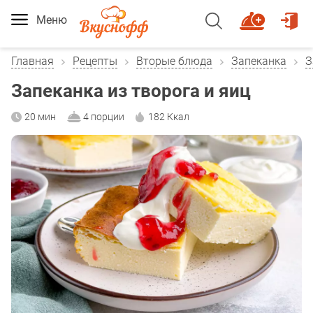
Меню
Главная
Рецепты
Вторые блюда
Запеканка
З
Запеканка из творога и яиц
20 мин
4 порции
182 Ккал