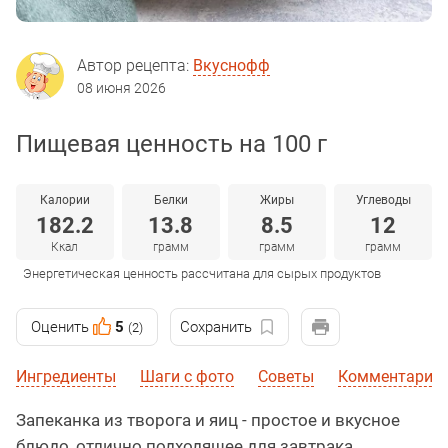
Автор рецепта:
Вкуснофф
08 июня 2026
Пищевая ценность на 100 г
Калории
Белки
Жиры
Углеводы
182.2
13.8
8.5
12
Ккал
грамм
грамм
грамм
Энергетическая ценность рассчитана для сырых продуктов
Оценить
5
Сохранить
(2)
Ингредиенты
Шаги с фото
Советы
Комментарии
Запеканка из творога и яиц - простое и вкусное
блюдо, отлично подходящее для завтрака,