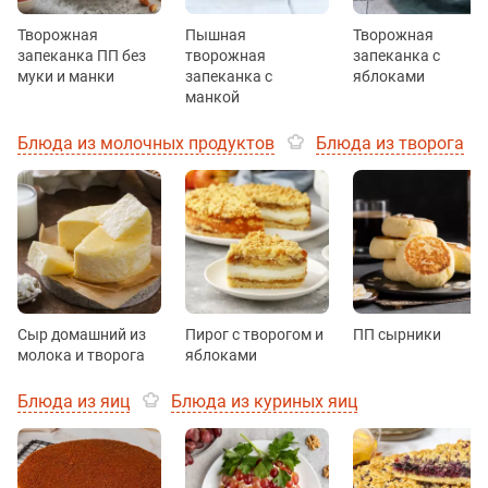
Творожная
Пышная
Творожная
запеканка ПП без
творожная
запеканка с
муки и манки
запеканка с
яблоками
манкой
Блюда из молочных продуктов
Блюда из творога
Сыр домашний из
Пирог с творогом и
ПП сырники
молока и творога
яблоками
Блюда из яиц
Блюда из куриных яиц