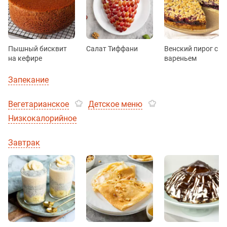
Пышный бисквит
Салат Тиффани
Венский пирог с
на кефире
вареньем
Запекание
Вегетарианское
Детское меню
Низкокалорийное
Завтрак