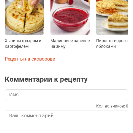
Хычины с сыром и
Малиновое варенье
Пирог с творогом 
картофелем
на зиму
яблоками
Рецепты на сковороде
Комментарии к рецепту
Кол-во знаков:
0