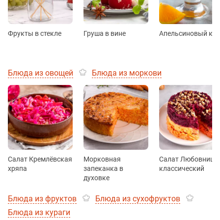
Фрукты в стекле
Груша в вине
Апельсиновый ку
Блюда из овощей
Блюда из моркови
Салат Кремлёвская
Морковная
Салат Любовница
хряпа
запеканка в
классический
духовке
Блюда из фруктов
Блюда из сухофруктов
Блюда из кураги