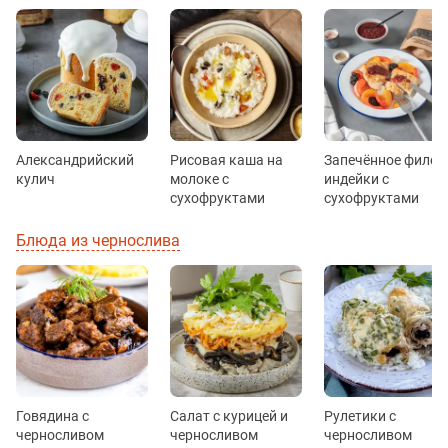
Александрийский
Рисовая каша на
Запечённое филе
кулич
молоке с
индейки с
сухофруктами
сухофруктами
Блюда из чернослива
Говядина с
Салат с курицей и
Рулетики с
черносливом
черносливом
черносливом