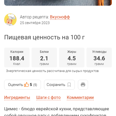
Автор рецепта:
Вкуснофф
25 сентября 2023
Пищевая ценность на 100 г
Калории
Белки
Жиры
Углеводы
188.4
2.1
4.5
34.6
Ккал
грамм
грамм
грамм
Энергетическая ценность рассчитана для сырых продуктов
Оценить
5
Сохранить
(5)
Ингредиенты
Шаги с фото
Комментарии
Цимес - блюдо еврейской кухни, представляющее
собой овощное рагу с добавлением сухофруктов.