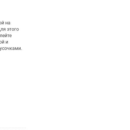
ой на
Для этого
лейте
ой и
усочками.