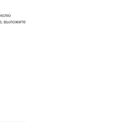
трюлю
е, выложите