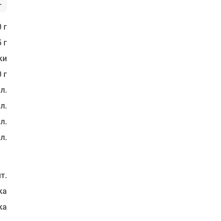
 г
 г
ки
 г
 л.
 л.
 л.
 л.
т.
ка
ка