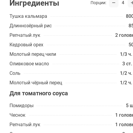
Ингредиенты
4
Порции:
Тушка кальмара
800
Длиннозёрный рис
85
Репчатый лук
2 голов
Кедровый орех
50
Молотый перец чили
1/3 ч.
Оливковое масло
3 ст.
Соль
1/2 ч.
Молотый чёрный перец
1/2 ч.
Для томатного соуса
Помидоры
5 ш
Чеснок
1 голов
Репчатый лук
1 голов