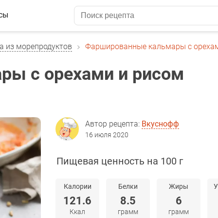
сы
а из морепродуктов
Фаршированные кальмары с орехам
ры с орехами и рисом
Автор рецепта:
Вкуснофф
16 июля 2020
Пищевая ценность на 100 г
Калории
Белки
Жиры
У
121.6
8.5
6
Ккал
грамм
грамм