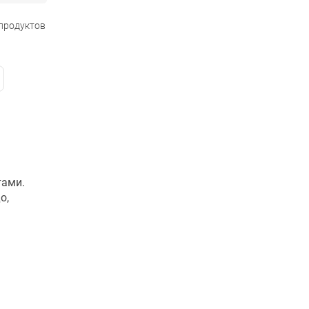
 продуктов
тами.
о,