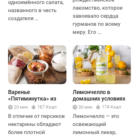
одноимённого салата,
лакомство, которое
названного в честь
завоевало сердца
создателя ...
гурманов по всему
миру. Его ...
Варенье
Лимончелло в
«Пятиминутка» из
домашних условиях
нектаринов
167 Ккал
174 Ккал
20 мин
30 мин
В отличие от персиков
Лимончелло — это
нектарины обладают
освежающий
более плотной
лимонный ликер,