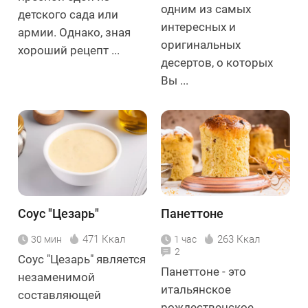
одним из самых
детского сада или
интересных и
армии. Однако, зная
оригинальных
хороший рецепт ...
десертов, о которых
Вы ...
Соус "Цезарь"
Панеттоне
471 Ккал
263 Ккал
30 мин
1 час
2
Соус "Цезарь" является
Панеттоне - это
незаменимой
итальянское
составляющей
рождественское