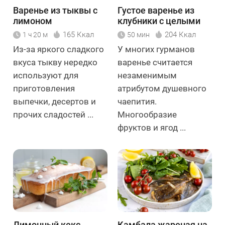
Варенье из тыквы с
Густое варенье из
лимоном
клубники с целыми
ягодами
165 Ккал
204 Ккал
1 ч 20 м
50 мин
Из-за яркого сладкого
У многих гурманов
вкуса тыкву нередко
варенье считается
используют для
незаменимым
приготовления
атрибутом душевного
выпечки, десертов и
чаепития.
прочих сладостей ...
Многообразие
фруктов и ягод ...
Лимонный кекс
Камбала жареная на