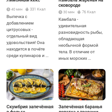
сковороде
331 Ккал
40 мин
76 Ккал
30 мин
Выпечка с
Камбала -
добавлением
удивительная
цитрусовых -
разновидность рыбы,
отдельный вид
обладающая
удовольствия! Она
необычной формой
находится в почёте
тела. В отличие от
среди кулинаров и ...
иных морских ...
Скумбрия запечённая
Запечённая баранья
в фольге
лопатка с травами