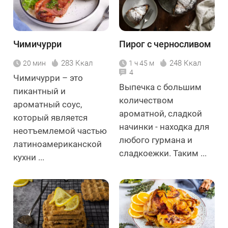
Чимичурри
Пирог с черносливом
283 Ккал
248 Ккал
20 мин
1 ч 45 м
4
Чимичурри – это
Выпечка с большим
пикантный и
количеством
ароматный соус,
ароматной, сладкой
который является
начинки - находка для
неотъемлемой частью
любого гурмана и
латиноамериканской
сладкоежки. Таким ...
кухни ...