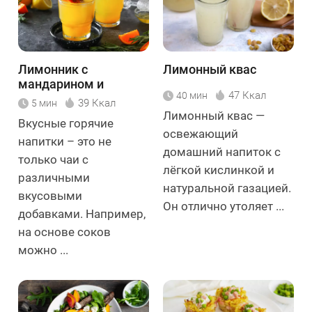
Лимонник с
Лимонный квас
мандарином и
47 Ккал
40 мин
розмарином
39 Ккал
5 мин
Лимонный квас —
Вкусные горячие
освежающий
напитки – это не
домашний напиток с
только чаи с
лёгкой кислинкой и
различными
натуральной газацией.
вкусовыми
Он отлично утоляет ...
добавками. Например,
на основе соков
можно ...