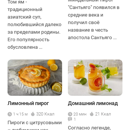
Том ям -
"Сантьяго" появился в
традиционный
средние века и
азиатский суп,
получил своё
полюбившийся далеко
название в честь
за пределами родины.
апостола Сантьяго ...
Его популярность
обусловлена ...
Лимонный пирог
Домашний лимонад
320 Ккал
21 Ккал
1 ч 15 м
20 мин
1
Пироги с цитрусовыми
Согласно легенде,