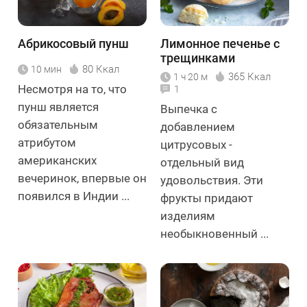
Абрикосовый пунш
Лимонное печенье с
трещинками
80 Ккал
10 мин
365 Ккал
1 ч 20 м
Несмотря на то, что
1
пунш является
Выпечка с
обязательным
добавлением
атрибутом
цитрусовых -
американских
отдельный вид
вечеринок, впервые он
удовольствия. Эти
появился в Индии ...
фрукты придают
изделиям
необыкновенный ...