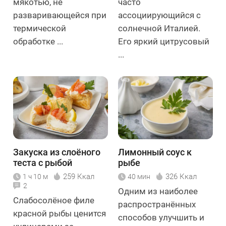
мякотью, не
часто
разваривающейся при
ассоциирующийся с
термической
солнечной Италией.
обработке ...
Его яркий цитрусовый
...
Закуска из слоёного
Лимонный соус к
теста с рыбой
рыбе
259 Ккал
326 Ккал
1 ч 10 м
40 мин
2
Одним из наиболее
Слабосолёное филе
распространённых
красной рыбы ценится
способов улучшить и