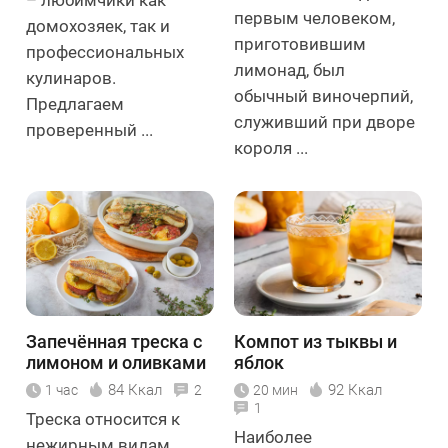
– любимчики как
первым человеком,
домохозяек, так и
приготовившим
профессиональных
лимонад, был
кулинаров.
обычный виночерпий,
Предлагаем
служивший при дворе
проверенный ...
короля ...
Запечённая треска с
Компот из тыквы и
лимоном и оливками
яблок
84 Ккал
92 Ккал
1 час
2
20 мин
1
Треска относится к
Наиболее
нежирным видам