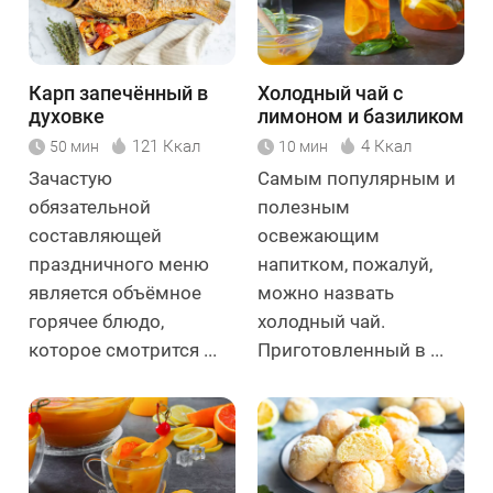
Карп запечённый в
Холодный чай с
духовке
лимоном и базиликом
121 Ккал
4 Ккал
50 мин
10 мин
Зачастую
Самым популярным и
обязательной
полезным
составляющей
освежающим
праздничного меню
напитком, пожалуй,
является объёмное
можно назвать
горячее блюдо,
холодный чай.
которое смотрится ...
Приготовленный в ...