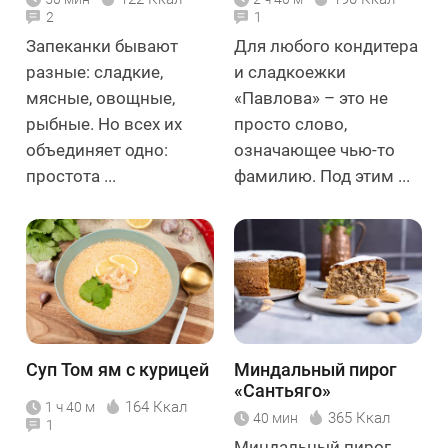
2
1
Запеканки бывают
Для любого кондитера
разные: сладкие,
и сладкоежки
мясные, овощные,
«Павлова» – это не
рыбные. Но всех их
просто слово,
объединяет одно:
означающее чью-то
простота ...
фамилию. Под этим ...
Суп Том ям с курицей
Миндальный пирог
«Сантьяго»
164 Ккал
1 ч 40 м
365 Ккал
40 мин
1
Миндальный пирог