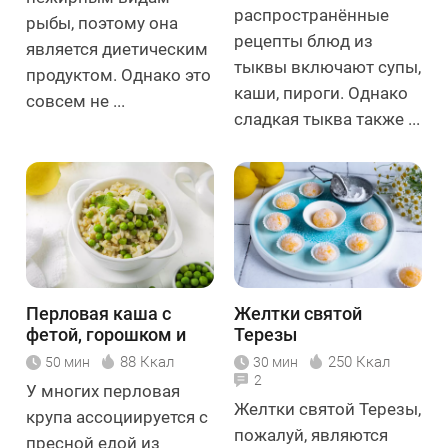
распространённые
рыбы, поэтому она
рецепты блюд из
является диетическим
тыквы включают супы,
продуктом. Однако это
каши, пироги. Однако
совсем не ...
сладкая тыква также ...
Перловая каша с
Желтки святой
фетой, горошком и
Терезы
мятой
88 Ккал
250 Ккал
50 мин
30 мин
2
У многих перловая
Желтки святой Терезы,
крупа ассоциируется с
пожалуй, являются
пресной едой из