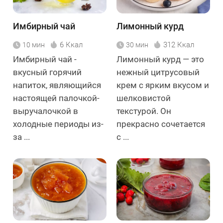
Имбирный чай
Лимонный курд
6 Ккал
312 Ккал
10 мин
30 мин
Имбирный чай -
Лимонный курд — это
вкусный горячий
нежный цитрусовый
напиток, являющийся
крем с ярким вкусом и
настоящей палочкой-
шелковистой
выручалочкой в
текстурой. Он
холодные периоды из-
прекрасно сочетается
за ...
с ...