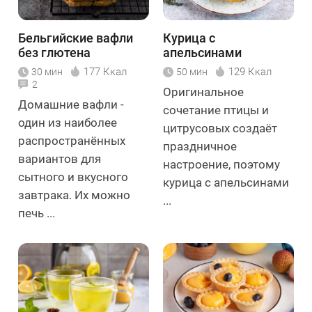
Бельгийские вафли
Курица с
без глютена
апельсинами
177 Ккал
129 Ккал
30 мин
50 мин
2
Оригинальное
Домашние вафли -
сочетание птицы и
один из наиболее
цитрусовых создаёт
распространённых
праздничное
вариантов для
настроение, поэтому
сытного и вкусного
курица с апельсинами
завтрака. Их можно
...
печь ...