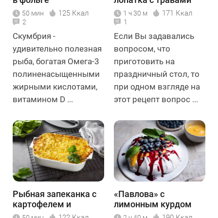
125 Ккал
171 Ккал
50 мин
1 ч 30 м
2
1
Скумбрия -
Если Вы задавались
удивительно полезная
вопросом, что
рыба, богатая Омега-3
приготовить на
полиненасыщенными
праздничный стол, то
жирными кислотами,
при одном взгляде на
витамином D ...
этот рецепт вопрос ...
Рыбная запеканка с
«Павлова» с
картофелем и
лимонным курдом
шпинатом
122 Ккал
190 Ккал
50 мин
2 ч 40 м