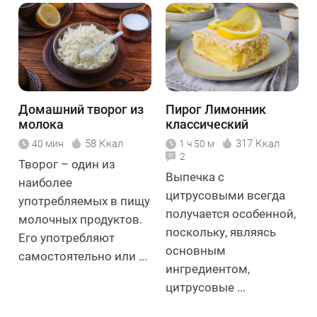
Домашний творог из
Пирог Лимонник
молока
классический
58 Ккал
317 Ккал
40 мин
1 ч 50 м
2
Творог – один из
Выпечка с
наиболее
цитрусовыми всегда
употребляемых в пищу
получается особенной,
молочных продуктов.
поскольку, являясь
Его употребляют
основным
самостоятельно или ...
ингредиентом,
цитрусовые ...