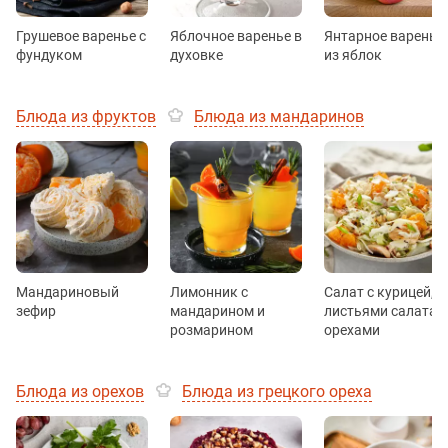
Грушевое варенье с
Яблочное варенье в
Янтарное варенье
фундуком
духовке
из яблок
Блюда из фруктов
Блюда из мандаринов
Мандариновый
Лимонник с
Салат с курицей,
зефир
мандарином и
листьями салата и
розмарином
орехами
Блюда из орехов
Блюда из грецкого ореха