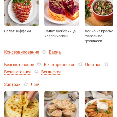
Салат Тиффани
Салат Любовница
Лобио из красной
классический
фасоли по-
грузински
Консервирование
Варка
Безглютеновое
Вегетарианское
Постное
Безлактозное
Веганское
Завтрак
Ланч