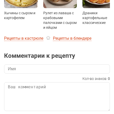
Хычины с сыром и
Рулет из лаваша с
Драники
картофелем
крабовыми
картофельные
палочками с сыром
классические
и яйцом
Рецепты в кастрюле
Рецепты в блендере
Комментарии к рецепту
Кол-во знаков:
0