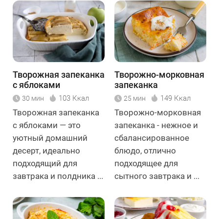
Творожная запеканка
Творожно-морковная
с яблоками
запеканка
103 Ккал
149 Ккал
30 мин
25 мин
Творожная запеканка
Творожно-морковная
с яблоками — это
запеканка - нежное и
уютный домашний
сбалансированное
десерт, идеально
блюдо, отлично
подходящий для
подходящее для
завтрака и полдника ...
сытного завтрака и ...