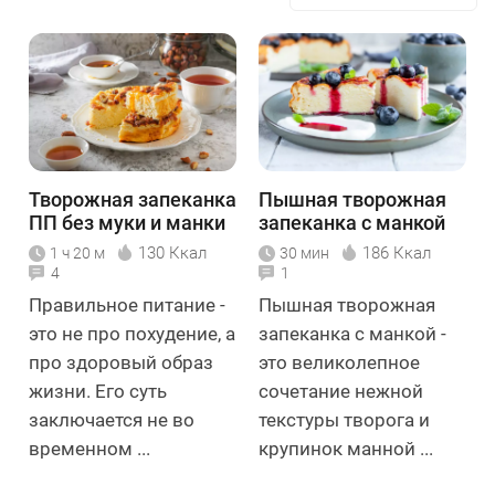
Творожная запеканка
Пышная творожная
ПП без муки и манки
запеканка с манкой
130 Ккал
186 Ккал
1 ч 20 м
30 мин
4
1
Правильное питание -
Пышная творожная
это не про похудение, а
запеканка с манкой -
про здоровый образ
это великолепное
жизни. Его суть
сочетание нежной
заключается не во
текстуры творога и
временном ...
крупинок манной ...