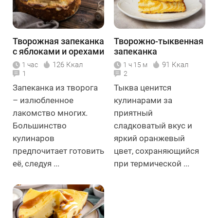
Творожная запеканка
Творожно-тыквенная
с яблоками и орехами
запеканка
126 Ккал
91 Ккал
1 час
1 ч 15 м
1
2
Запеканка из творога
Тыква ценится
– излюбленное
кулинарами за
лакомство многих.
приятный
Большинство
сладковатый вкус и
кулинаров
яркий оранжевый
предпочитает готовить
цвет, сохраняющийся
её, следуя ...
при термической ...