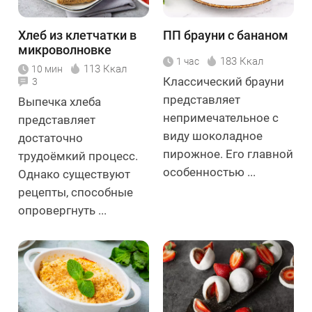
Хлеб из клетчатки в
ПП брауни с бананом
микроволновке
183 Ккал
1 час
113 Ккал
10 мин
Классический брауни
3
представляет
Выпечка хлеба
непримечательное с
представляет
виду шоколадное
достаточно
пирожное. Его главной
трудоёмкий процесс.
особенностью ...
Однако существуют
рецепты, способные
опровергнуть ...