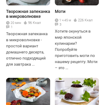
Творожная запеканка
Моти
в микроволновке
226 Ккал
1 ч 45 м
96 Ккал
20 мин
3
1
Хотите окунуться в
Творожная запеканка
мир японской
в микроволновке -
кулинарии?
простой вариант
Попробуйте
домашнего десерта,
приготовить моти по
отлично подходящий
нашему рецепту. Моти
для завтрака ...
– это ...