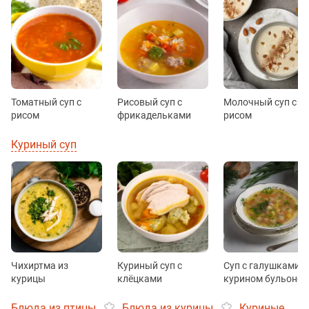
Томатный суп с
Рисовый суп с
Молочный суп с
рисом
фрикадельками
рисом
Куриный суп
Чихиртма из
Куриный суп с
Суп с галушками н
курицы
клёцками
курином бульоне
Блюда из птицы
Блюда из курицы
Куриные