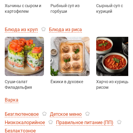
Хычины с сыром и
Рыбный суп из
Сырный суп с
картофелем
горбуши
курицей
Блюда из круп
Блюда из риса
Суши-салат
Ёжики в духовке
Харчо из курицы с
Филадельфия
рисом
Варка
Безглютеновое
Детское меню
Низкокалорийное
Правильное питание (ПП)
Безлактозное