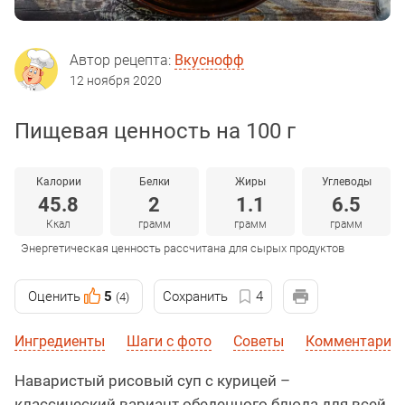
Автор рецепта:
Вкуснофф
12 ноября 2020
Пищевая ценность на 100 г
Калории
Белки
Жиры
Углеводы
45.8
2
1.1
6.5
Ккал
грамм
грамм
грамм
Энергетическая ценность рассчитана для сырых продуктов
Оценить
5
Сохранить
4
(4)
Ингредиенты
Шаги с фото
Советы
Комментарии
Наваристый рисовый суп с курицей –
классический вариант обеденного блюда для всей