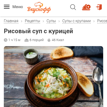
Меню
Главная
Рецепты
Супы
Супы с крупами
Рисо
Рисовый суп с курицей
1 ч 15 м
6 порций
46 Ккал