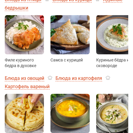
бедрышки
Филе куриного
Самса с курицей
Куриные бёдра на
бедра в духовке
сковороде
Блюда из овощей
Блюда из картофеля
Картофель вареный