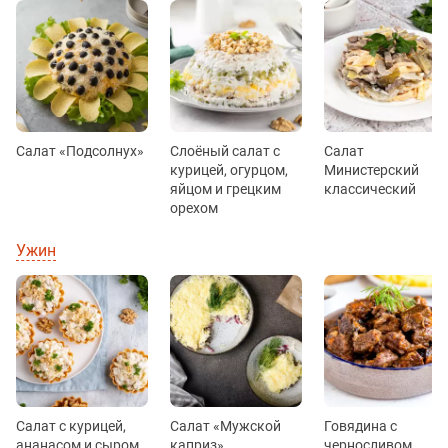
Салат «Подсолнух»
Слоёный салат с
Салат
курицей, огурцом,
Министерский
яйцом и грецким
классический
орехом
Ужин
Салат с курицей,
Салат «Мужской
Говядина с
ананасом и сыром
каприз»
черносливом