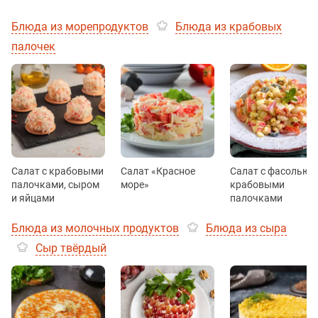
Блюда из морепродуктов
Блюда из крабовых
палочек
Салат с крабовыми
Салат «Красное
Салат с фасолью и
палочками, сыром
море»
крабовыми
и яйцами
палочками
Блюда из молочных продуктов
Блюда из сыра
Сыр твёрдый