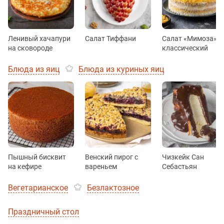
Ленивый хачапури
Салат Тиффани
Салат «Мимоза»
на сковороде
классический
Блюда из яиц
Блюда из куриных яиц
Пышный бисквит
Венский пирог с
Чизкейк Сан
на кефире
вареньем
Себастьян
Вегетарианское
Безлактозное
Праздничный стол