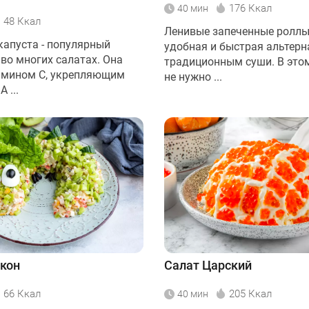
176 Ккал
40 мин
48 Ккал
Ленивые запеченные роллы
капуста - популярный
удобная и быстрая альтерн
во многих салатах. Она
традиционным суши. В этом
амином С, укрепляющим
не нужно ...
 ...
кон
Салат Царский
66 Ккал
205 Ккал
40 мин