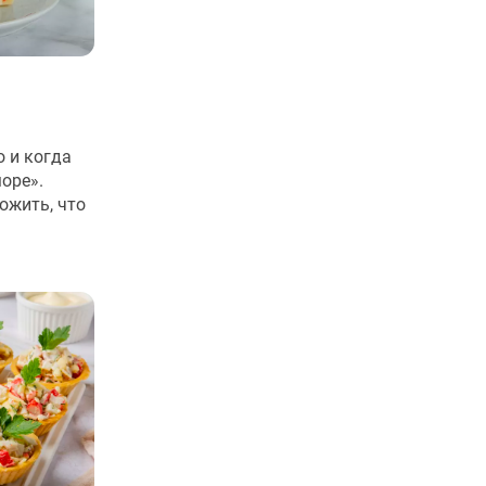
о и когда
оре».
ожить, что