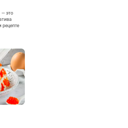
 — это
атива
 рецепте