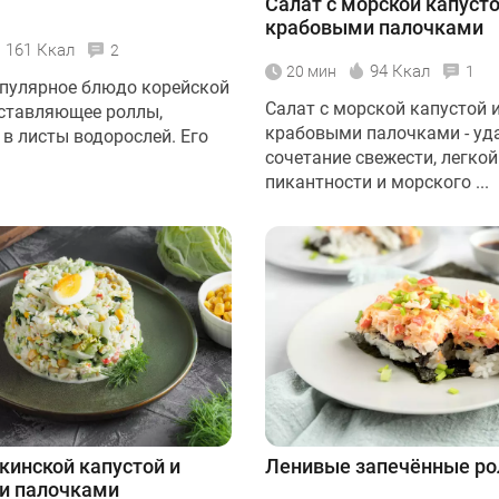
Салат с морской капусто
крабовыми палочками
161 Ккал
2
94 Ккал
20 мин
1
опулярное блюдо корейской
Салат с морской капустой 
дставляющее роллы,
крабовыми палочками - уд
 в листы водорослей. Его
сочетание свежести, легкой
пикантности и морского ...
екинской капустой и
Ленивые запечённые р
и палочками