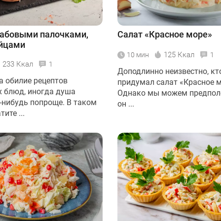
рабовыми палочками,
Салат «Красное море»
яйцами
125 Ккал
10 мин
1
233 Ккал
1
Доподлинно неизвестно, кт
а обилие рецептов
придумал салат «Красное м
 блюд, иногда душа
Однако мы можем предпол
о-нибудь попроще. В таком
он ...
ите ...