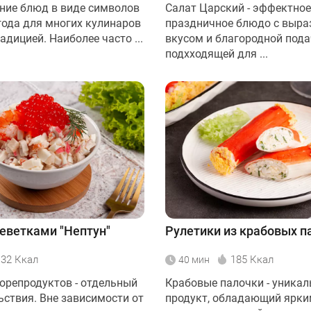
ние блюд в виде символов
Салат Царский - эффектное
года для многих кулинаров
праздничное блюдо с выр
адицией. Наиболее часто ...
вкусом и благородной пода
подхходящей для ...
реветками "Нептун"
Рулетики из крабовых п
132 Ккал
185 Ккал
40 мин
орепродуктов - отдельный
Крабовые палочки - уника
ьствия. Вне зависимости от
продукт, обладающий ярки