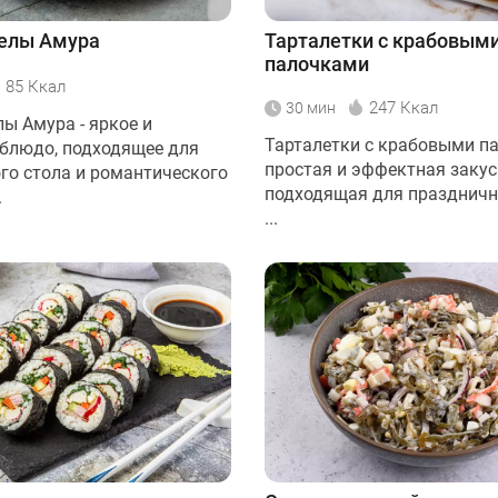
релы Амура
Тарталетки с крабовым
палочками
85 Ккал
247 Ккал
30 мин
ы Амура - яркое и
Тарталетки с крабовыми па
блюдо, подходящее для
простая и эффектная закус
го стола и романтического
подходящая для праздничн
.
...