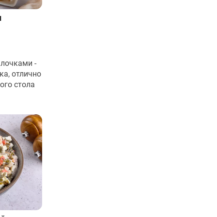
и
лочками -
ка, отлично
ого стола