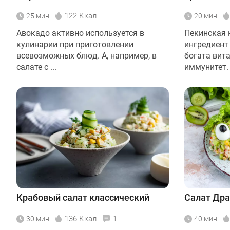
122 Ккал
25 мин
20 мин
Авокадо активно используется в
Пекинская 
кулинарии при приготовлении
ингредиент 
всевозможных блюд. А, например, в
богата вит
салате с ...
иммунитет. А
Крабовый салат классический
Салат Дра
136 Ккал
30 мин
1
40 мин