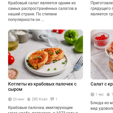
Крабовый салат является одним из
Приготовле
самых распространённых салатов в
грядущего 
нашей стране. По степени
является тр
популярности он ...
Котлеты из крабовых палочек с
Салат с к
сыром
1 час
285 Ккал
20 мин
1
Блюда из м
Крабовые палочки, имитирующие
вид удовол