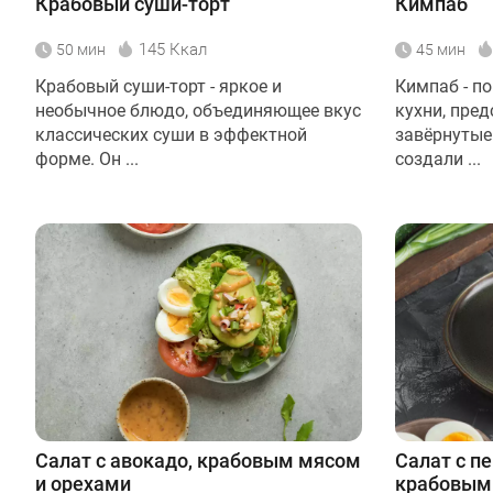
Крабовый суши-торт
Кимпаб
145 Ккал
50 мин
45 мин
Крабовый суши-торт - яркое и
Кимпаб - п
необычное блюдо, объединяющее вкус
кухни, пре
классических суши в эффектной
завёрнутые
форме. Он ...
создали ...
Салат с авокадо, крабовым мясом
Салат с п
и орехами
крабовым