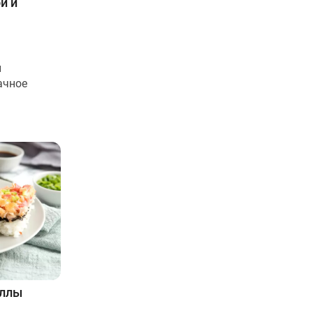
й и
и
ачное
оллы