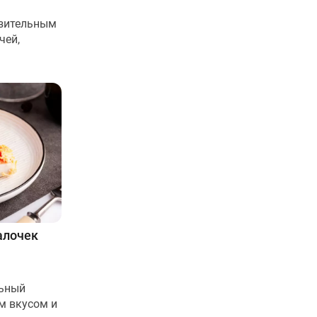
азительным
чей,
алочек
льный
м вкусом и