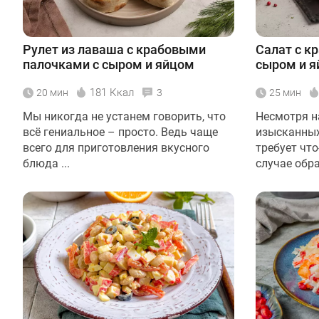
Рулет из лаваша с крабовыми
Салат с к
палочками с сыром и яйцом
сыром и 
181 Ккал
20 мин
3
25 мин
Мы никогда не устанем говорить, что
Несмотря н
всё гениальное – просто. Ведь чаще
изысканных
всего для приготовления вкусного
требует чт
блюда ...
случае обрат