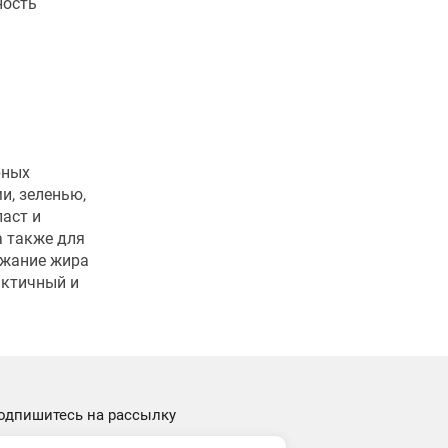
ность
рных
и, зеленью,
паст и
а также для
ржание жира
актичный и
одпишитесь на рассылку