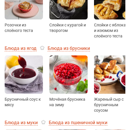
Розочки из
Слойки с курагой и
Слойки с яблокам
слоёного теста
творогом
и изюмом из
слоёного теста
Блюда из ягод
Блюда из брусники
Брусничный соус к
Мочёная брусника
Жареный сыр с
мясу
на зиму
брусничным
соусом
Блюда из муки
Блюда из пшеничной муки