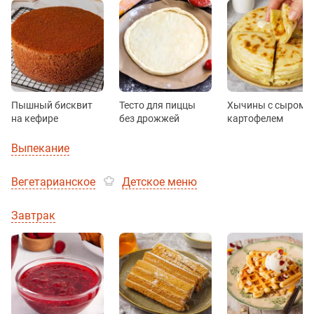
Пышный бисквит
Тесто для пиццы
Хычины с сыром и
на кефире
без дрожжей
картофелем
Выпекание
Вегетарианское
Детское меню
Завтрак