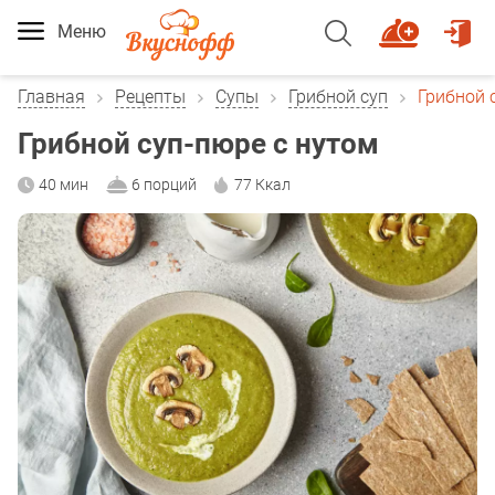
Меню
Главная
Рецепты
Супы
Грибной суп
Грибной 
Грибной суп-пюре с нутом
40 мин
6 порций
77 Ккал