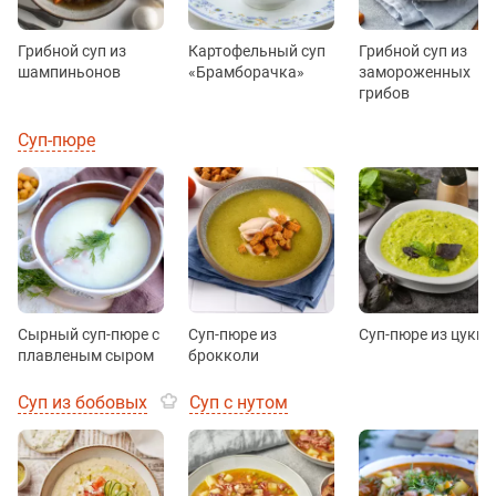
Грибной суп из
Картофельный суп
Грибной суп из
шампиньонов
«Брамборачка»
замороженных
грибов
Суп-пюре
Сырный суп-пюре с
Суп-пюре из
Суп-пюре из цукин
плавленым сыром
брокколи
Суп из бобовых
Суп с нутом