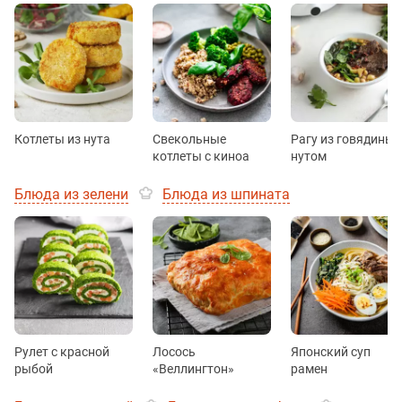
Котлеты из нута
Свекольные
Рагу из говядины 
котлеты с киноа
нутом
Блюда из зелени
Блюда из шпината
Рулет с красной
Лосось
Японский суп
рыбой
«Веллингтон»
рамен