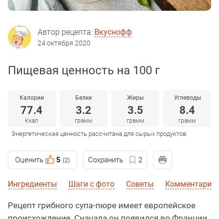
Автор рецепта:
Вкуснофф
24 октября 2020
Пищевая ценность на 100 г
Калории
Белки
Жиры
Углеводы
77.4
3.2
3.5
8.4
Ккал
грамм
грамм
грамм
Энергетическая ценность рассчитана для сырых продуктов
Оценить
5
Сохранить
2
(2)
Ингредиенты
Шаги с фото
Советы
Комментарии
Рецепт грибного супа-пюре имеет европейское
происхождение. Сначала он появился во Франции,