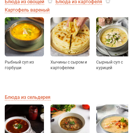
Блюда из овощей
Блюда из картофеля
Картофель вареный
Рыбный суп из
Хычины с сыром и
Сырный суп с
горбуши
картофелем
курицей
Блюда из сельдерея