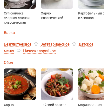
Суп солянка
Харчо
Картофельный суп
сборная мясная
классический
с беконом
классическая
Варка
Безглютеновое
Вегетарианское
Детское
меню
Низкокалорийное
Обед
Харчо
Тайский салат с
Маринованная