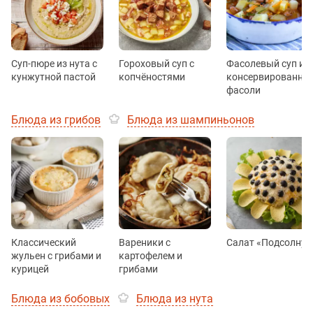
Суп-пюре из нута с
Гороховый суп с
Фасолевый суп из
кунжутной пастой
копчёностями
консервированно
фасоли
Блюда из грибов
Блюда из шампиньонов
Классический
Вареники с
Салат «Подсолнух
жульен с грибами и
картофелем и
курицей
грибами
Блюда из бобовых
Блюда из нута