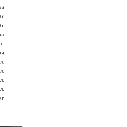
ки
 г
 г
ка
т.
ки
 л.
 л.
 л.
 л.
3 г