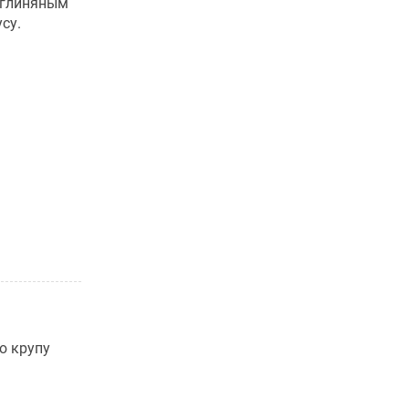
 глиняным
су.
ю крупу