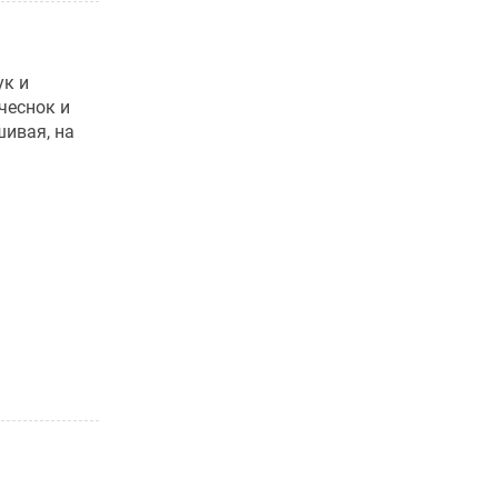
ук и
чеснок и
шивая, на