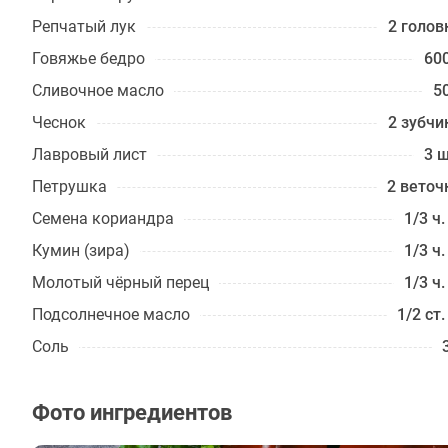
Репчатый лук
2 голов
Говяжье бедро
600
Сливочное масло
50
Чеснок
2 зубчи
Лавровый лист
3 ш
Петрушка
2 веточ
Семена кориандра
1/3 ч.
Кумин (зира)
1/3 ч.
Молотый чёрный перец
1/3 ч.
Подсолнечное масло
1/2 ст.
Соль
Фото ингредиентов