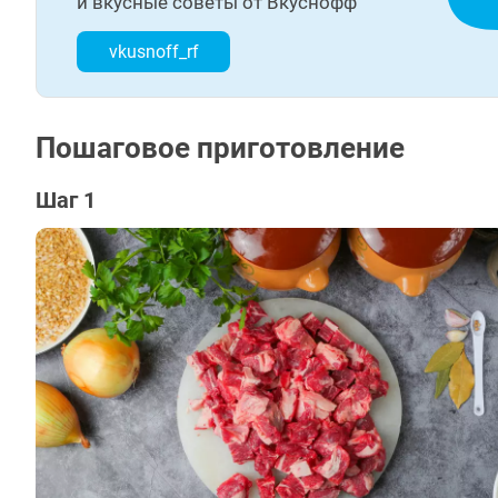
и вкусные советы от Вкуснофф
vkusnoff_rf
Пошаговое приготовление
Шаг 1