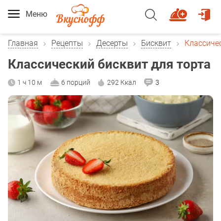
Меню
Главная
Рецепты
Десерты
Бисквит
Классичес
Классический бисквит для торта
1 ч 10 м
6 порций
292 Ккал
3