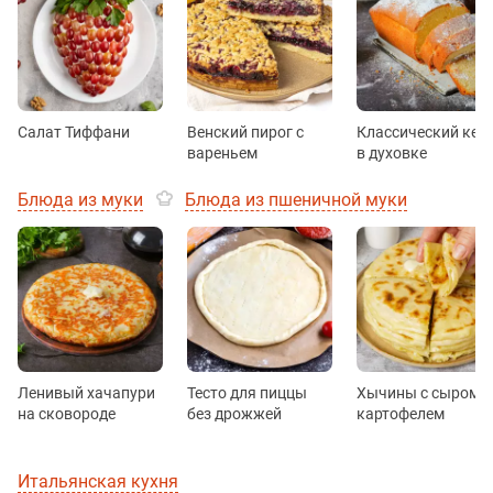
Салат Тиффани
Венский пирог с
Классический кек
вареньем
в духовке
Блюда из муки
Блюда из пшеничной муки
Ленивый хачапури
Тесто для пиццы
Хычины с сыром и
на сковороде
без дрожжей
картофелем
Итальянская кухня