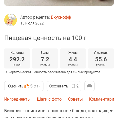
Автор рецепта:
Вкуснофф
15 июля 2022
Пищевая ценность на 100 г
Калории
Белки
Жиры
Углеводы
292.2
7.2
4.4
55.6
Ккал
грамм
грамм
грамм
Энергетическая ценность рассчитана для сырых продуктов
Оценить
5
Сохранить
2
(11)
Ингредиенты
Шаги с фото
Советы
Комментарии 
Бисквит - поистине гениальное блюдо, подходящее
для приготовления большого количества