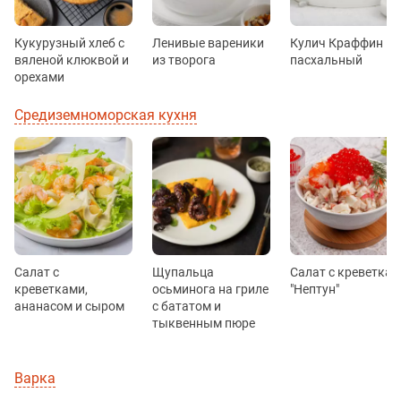
Кукурузный хлеб с
Ленивые вареники
Кулич Краффин
вяленой клюквой и
из творога
пасхальный
орехами
Средиземноморская кухня
Салат с
Щупальца
Салат с креветка
креветками,
осьминога на гриле
"Нептун"
ананасом и сыром
с бататом и
тыквенным пюре
Варка