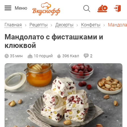
Меню
Главная
Рецепты
Десерты
Конфеты
Мандола
Мандолато с фисташками и
клюквой
35 мин
10 порций
396 Ккал
2