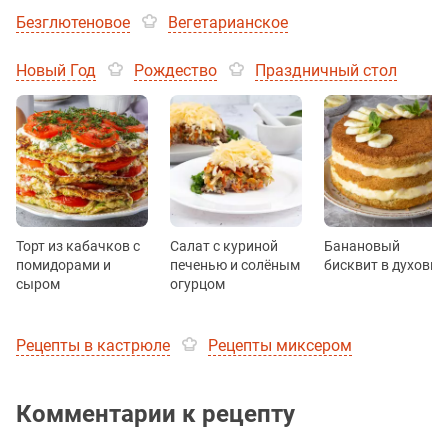
Безглютеновое
Вегетарианское
Новый Год
Рождество
Праздничный стол
Торт из кабачков с
Салат с куриной
Банановый
помидорами и
печенью и солёным
бисквит в духовке
сыром
огурцом
Рецепты в кастрюле
Рецепты миксером
Комментарии к рецепту