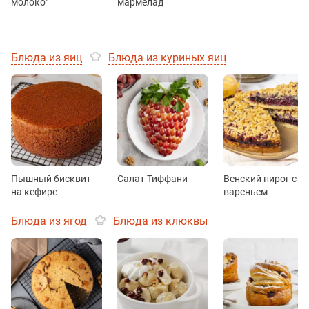
молоко"
мармелад
Блюда из яиц
Блюда из куриных яиц
Пышный бисквит
Салат Тиффани
Венский пирог с
на кефире
вареньем
Блюда из ягод
Блюда из клюквы