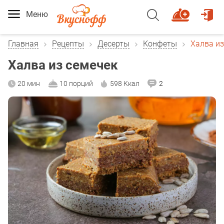
Меню
Главная
Рецепты
Десерты
Конфеты
Халва из
Халва из семечек
20 мин
10 порций
598 Ккал
2