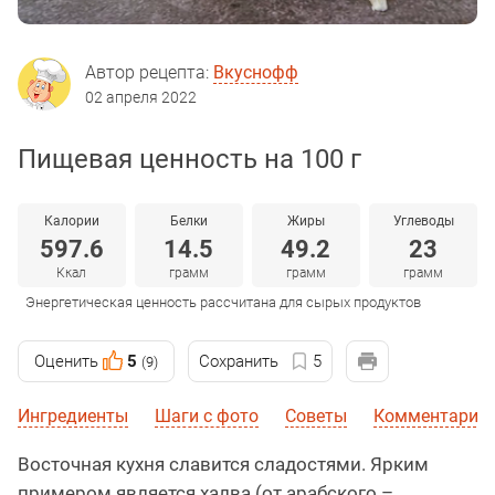
Автор рецепта:
Вкуснофф
02 апреля 2022
Пищевая ценность на 100 г
Калории
Белки
Жиры
Углеводы
597.6
14.5
49.2
23
Ккал
грамм
грамм
грамм
Энергетическая ценность рассчитана для сырых продуктов
Оценить
5
Сохранить
5
(9)
Ингредиенты
Шаги с фото
Советы
Комментарии 
Восточная кухня славится сладостями. Ярким
примером является халва (от арабского –