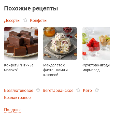
Похожие рецепты
Десерты
Конфеты
Конфеты "Птичье
Мандолато с
Фруктово-ягодны
молоко"
фисташками и
мармелад
клюквой
Безглютеновое
Вегетарианское
Кето
Безлактозное
Полдник