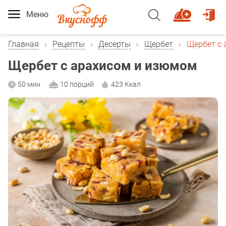
Меню
Главная
Рецепты
Десерты
Щербет
Щербет с
Щербет с арахисом и изюмом
50 мин
10 порций
423 Ккал