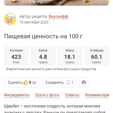
Автор рецепта:
Вкуснофф
16 сентября 2020
Пищевая ценность на 100 г
Калории
Белки
Жиры
Углеводы
423
4.8
18.1
60.1
Ккал
грамм
грамм
грамм
Энергетическая ценность рассчитана для сырых продуктов
Оценить
5
Сохранить
1
(3)
Ингредиенты
Шаги с фото
Советы
Комментарии
Щербет – восточная сладость, которая многим
знакома с детства. Раньше он представлял собой