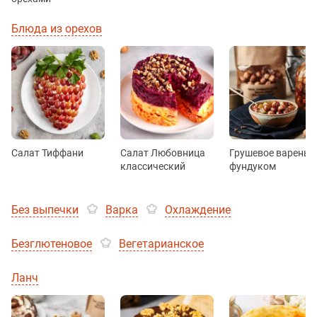
Блюда из орехов
Салат Тиффани
Салат Любовница
Грушевое варенье 
классический
фундуком
Без выпечки
Варка
Охлаждение
Безглютеновое
Вегетарианское
Ланч