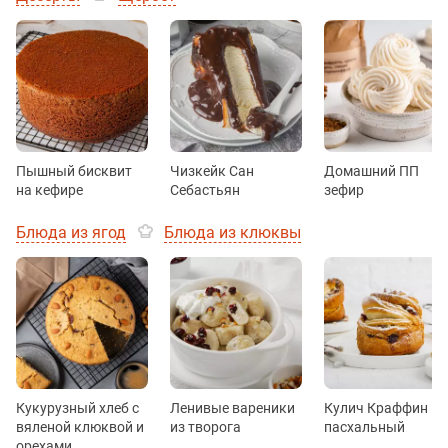
Пышный бисквит
Чизкейк Сан
Домашний ПП
на кефире
Себастьян
зефир
Блюда из ягод
Блюда из клюквы
Кукурузный хлеб с
Ленивые вареники
Кулич Краффин
вяленой клюквой и
из творога
пасхальный
орехами