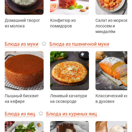
Домашний творог
Конфитюр из
Салат из моркови 
из молока
помидоров
лососем и
миндалём
Блюда из муки
Блюда из пшеничной муки
Пышный бисквит
Ленивый хачапури
Классический кек
на кефире
на сковороде
в духовке
Блюда из яиц
Блюда из куриных яиц