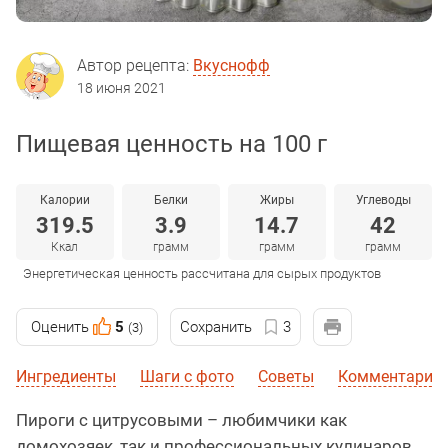
Автор рецепта:
Вкуснофф
18 июня 2021
Пищевая ценность на 100 г
Калории
Белки
Жиры
Углеводы
319.5
3.9
14.7
42
Ккал
грамм
грамм
грамм
Энергетическая ценность рассчитана для сырых продуктов
Оценить
5
Сохранить
3
(3)
Ингредиенты
Шаги с фото
Советы
Комментарии
Пироги с цитрусовыми – любимчики как
домохозяек, так и профессиональных кулинаров.