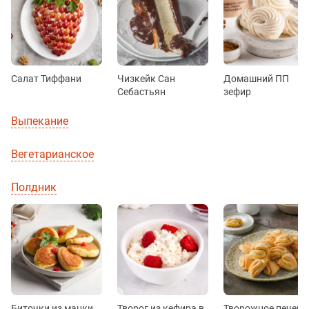
Салат Тиффани
Чизкейк Сан
Домашний ПП
Себастьян
зефир
Выпекание
Вегетарианское
Полдник
Биточки из манки
Творог из кефира в
Творожное печень