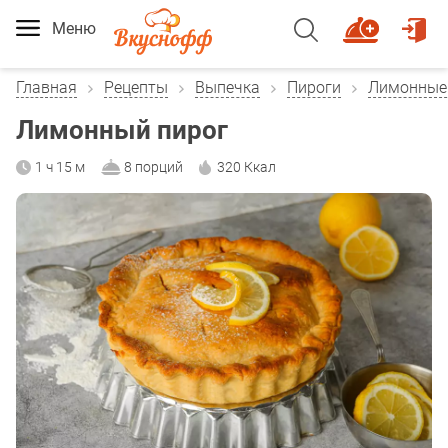
Меню
Главная
Рецепты
Выпечка
Пироги
Лимонные
Лимонный пирог
1 ч 15 м
8 порций
320 Ккал