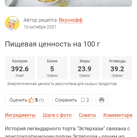
Автор рецепта:
Вкуснофф
10 октября 2021
Пищевая ценность на 100 г
Калории
Белки
Жиры
Углеводы
392.6
5
23.9
39.2
Ккал
грамм
грамм
грамм
Энергетическая ценность рассчитана для сырых продуктов
Оценить
5
Сохранить
2
(1)
Ингредиенты
Шаги с фото
Советы
Комментарии
История легендарного торта "Эстерхази" связана с
аристократическим родом Эстерхази - одним из