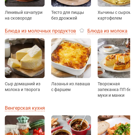
Ленивый хачапури
Тесто для пиццы
Хычины с сыром и
на сковороде
без дрожжей
картофелем
Блюда из молочных продуктов
Блюда из молока
Сыр домашний из
Лазанья из лаваша
Творожная
молока и творога
с фаршем
запеканка ПП без
муки и манки
Венгерская кухня