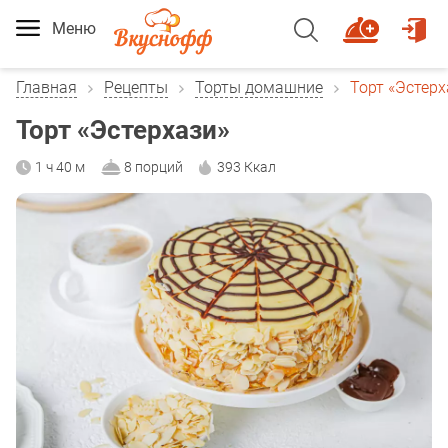
Меню
Главная
Рецепты
Торты домашние
Торт «Эстерх
Торт «Эстерхази»
1 ч 40 м
8 порций
393 Ккал