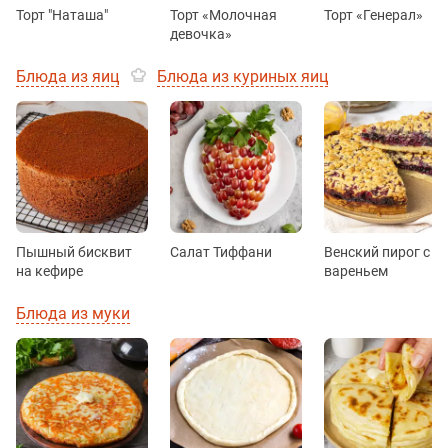
Торт "Наташа"
Торт «Молочная
Торт «Генерал»
девочка»
Блюда из яиц
Блюда из куриных яиц
Пышный бисквит
Салат Тиффани
Венский пирог с
на кефире
вареньем
Блюда из муки