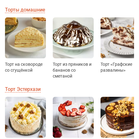
Торты домашние
Торт на сковороде
Торт из пряников и
Торт «Графские
со сгущёнкой
бананов со
развалины»
сметаной
Торт Эстерхази