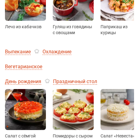
Лечо из кабачков
Гуляш из говядины
Паприкаш из
с овощами
курицы
Выпекание
Охлаждение
Вегетарианское
День рождения
Праздничный стол
Салат с сёмгой
Помидоры с сыром
Салат «Невеста» с