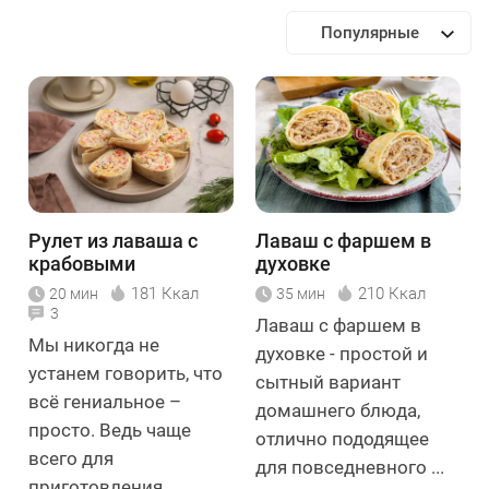
Популярные
Рулет из лаваша с
Лаваш с фаршем в
крабовыми
духовке
палочками с сыром и
181 Ккал
210 Ккал
20 мин
35 мин
яйцом
3
Лаваш с фаршем в
Мы никогда не
духовке - простой и
устанем говорить, что
сытный вариант
всё гениальное –
домашнего блюда,
просто. Ведь чаще
отлично пододящее
всего для
для повседневного ...
приготовления