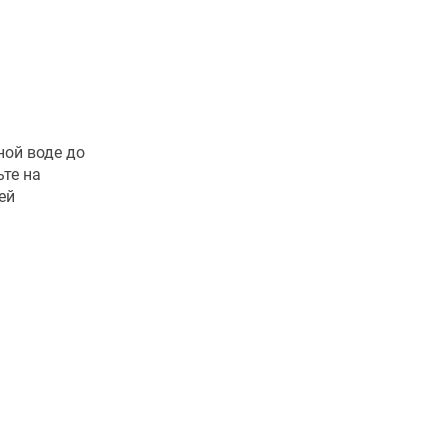
ной воде до
ьте на
ей