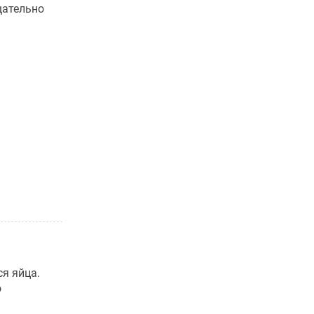
щательно
я яйца.
о