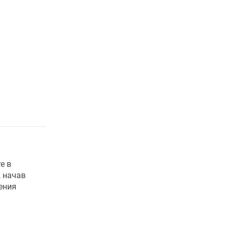
е в
, начав
ения