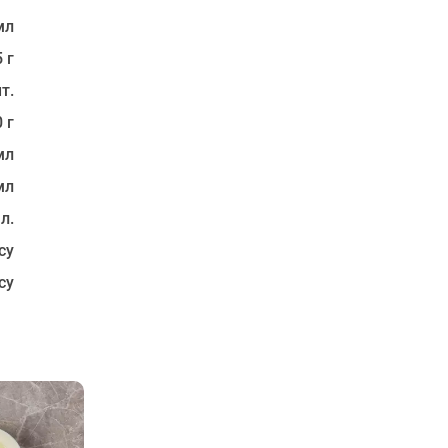
мл
 г
т.
 г
мл
мл
 л.
су
су