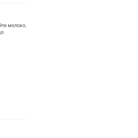
йте молоко,
до