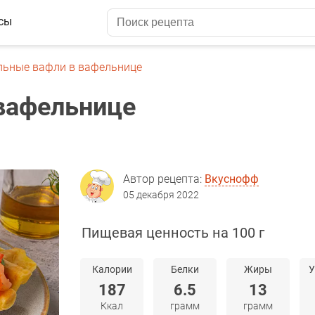
сы
льные вафли в вафельнице
вафельнице
Автор рецепта:
Вкуснофф
05 декабря 2022
Пищевая ценность на 100 г
Калории
Белки
Жиры
У
187
6.5
13
Ккал
грамм
грамм