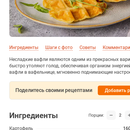
Ингредиенты
Шаги с фото
Советы
Комментарии
Несладкие вафли являются одним из прекрасных вари
быстро утоляют голод, обеспечивая организм энергие
вафли в вафельнице, мгновенно поднимающие настрое
Поделитесь своими рецептами
Добавить 
Ингредиенты
2
Порции:
Картофель
160