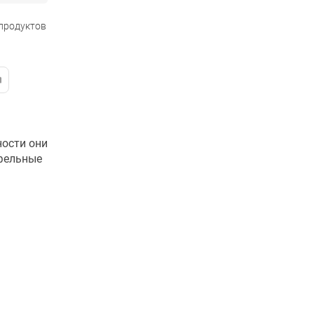
 продуктов
ности они
офельные