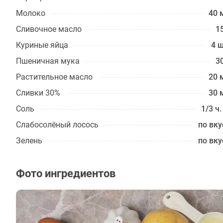
Молоко
40 
Сливочное масло
15
Куриные яйца
4 ш
Пшеничная мука
30
Растительное масло
20 
Сливки 30%
30 
Соль
1/3 ч.
Слабосолёный лосось
по вку
Зелень
по вку
Фото ингредиентов