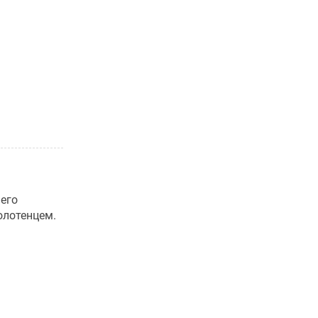
 его
олотенцем.