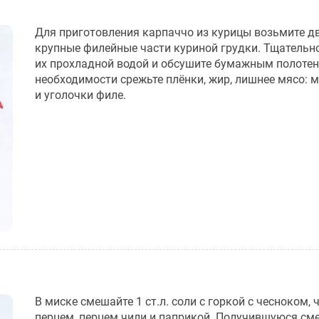
Для приготовления карпаччо из курицы возьмите д
крупные филейные части куриной грудки. Тщательн
их прохладной водой и обсушите бумажным полотен
необходимости срежьте плёнки, жир, лишнее мясо: 
и уголочки филе.
В миске смешайте 1 ст.л. соли с горкой с чесноком,
перцем, перцем чили и паприкой. Получившуюся см