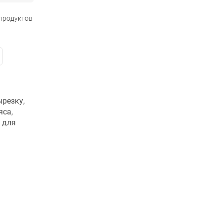
 продуктов
резку,
яса,
 для