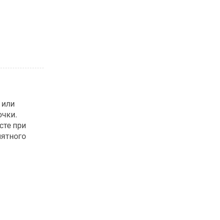
 или
ючки.
сте при
иятного