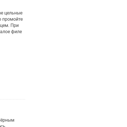
ве цельные
о промойте
цем. При
малое филе
 чёрным
есь